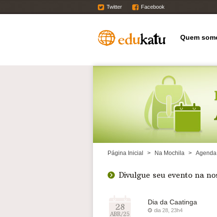
Twitter
Facebook
Quem som
Página Inicial
>
Na Mochila
>
Agenda
Divulgue seu evento na n
Dia da Caatinga
28
dia 28, 23h4
ABR/25