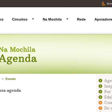
Aces
os
Circuitos
Na Mochila
Rede
Apoiador
>
Evento
Age
Ins
ossa agenda
Por
Edu
Com
De 