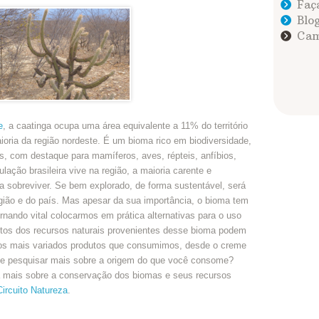
Faç
Blog
Cam
e
, a caatinga ocupa uma área equivalente a 11% do território
ioria da região nordeste. É um bioma rico em biodiversidade,
s, com destaque para mamíferos, aves, répteis, anfíbios,
ação brasileira vive na região, a maioria carente e
 sobreviver. Se bem explorado, de forma sustentável, será
gião e do país. Mas apesar da sua importância, o bioma tem
nando vital colocarmos em prática alternativas para o uso
itos dos recursos naturais provenientes desse bioma podem
os mais variados produtos que consumimos, desde o creme
 de pesquisar mais sobre a origem do que você consome?
a mais sobre a conservação dos biomas e seus recursos
Circuito Natureza
.