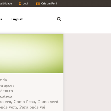
sibilidade
Login
Crie um Perfil
Termo
es
English
nda
pirações
 dentro
kateca
o era, Como ficou, Como será
onde vem, Para onde vai