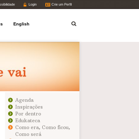
sibilidade
Login
Crie um Perfil
Termo
es
English
Agenda
Inspirações
Por dentro
Edukateca
Como era, Como ficou,
Como será