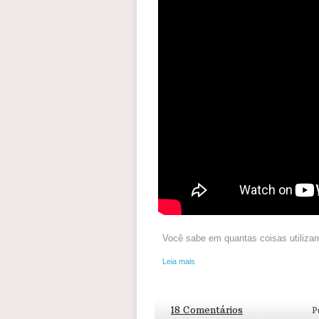
Você sabe em quantas coisas utilizamo
Leia mais
18 Comentários
P