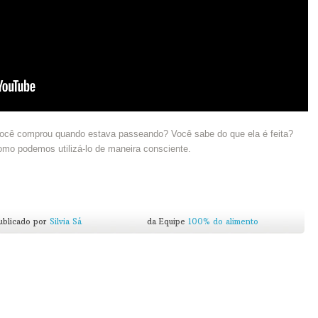
você comprou quando estava passeando? Você sabe do que ela é feita?
omo podemos utilizá-lo de maneira consciente.
ublicado por
Silvia Sá
da Equipe
100% do alimento