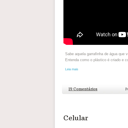
Sabe aquela garrafinha de água que 
Entenda como o plástico é criado e c
Leia mais
19 Comentários
P
Celular