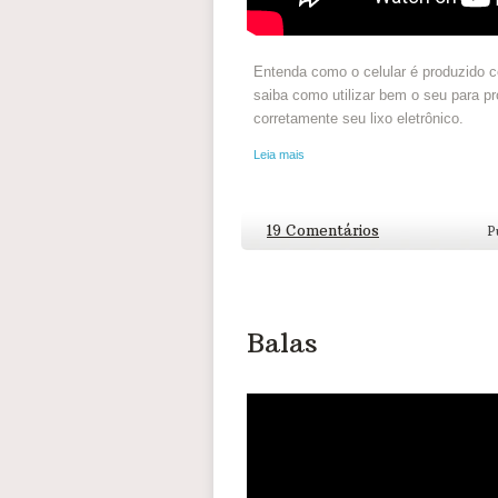
Entenda como o celular é produzido c
saiba como utilizar bem o seu para p
corretamente seu lixo eletrônico.
Leia mais
19 Comentários
P
Balas