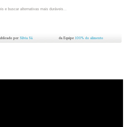
is e buscar alternativas mais duráveis...
ublicado por
Silvia Sá
da Equipe
100% do alimento