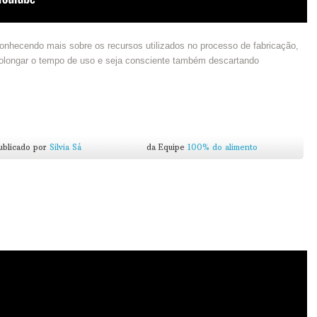
onhecendo mais sobre os recursos utilizados no processo de fabricação,
rolongar o tempo de uso e seja consciente também descartando
ublicado por
Silvia Sá
da Equipe
100% do alimento