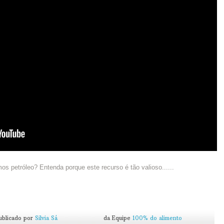
s petróleo? Entenda porque este recurso é tão valioso......
ublicado por
Silvia Sá
da Equipe
100% do alimento