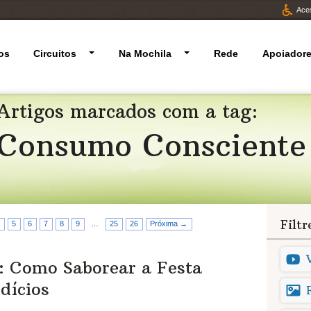
Aces
os
Circuitos
Na Mochila
Rede
Apoiador
Artigos marcados com a tag:
Consumo Consciente
Filt
5
6
7
8
9
…
25
26
Próxima →
l: Como Saborear a Festa
dícios