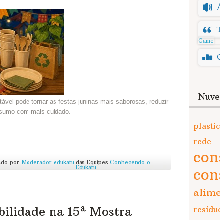
Game
Nuve
vel pode tornar as festas juninas mais saborosas, reduzir
onsumo com mais cuidado.
plasti
rede
co
ado por
Moderador edukatu
das Equipes
Conhecendo o
Edukatu
con
alim
bilidade na 15ª Mostra
resídu