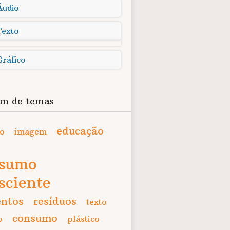
Áudio
Texto
Gráfico
m de temas
educação
co
imagem
nsumo
sciente
entos
resíduos
texto
consumo
o
plástico