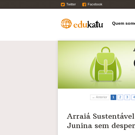
Twitter
Facebook
Quem som
← Anterior
1
2
3
4
Arraiá Sustentáve
Junina sem desper