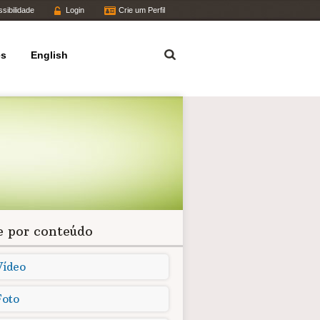
sibilidade
Login
Crie um Perfil
Termo
es
English
re por conteúdo
Vídeo
Foto