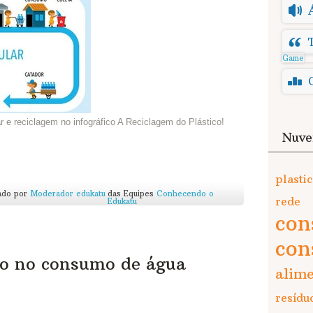
Game
 e reciclagem no infográfico A Reciclagem do Plástico!
Nuve
plasti
ado por
Moderador edukatu
das Equipes
Conhecendo o
rede
Edukatu
co
con
lho no consumo de água
alim
resídu