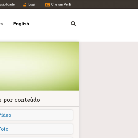
sibilidade
Login
Crie um Perfil
Termo
es
English
re por conteúdo
Vídeo
Foto