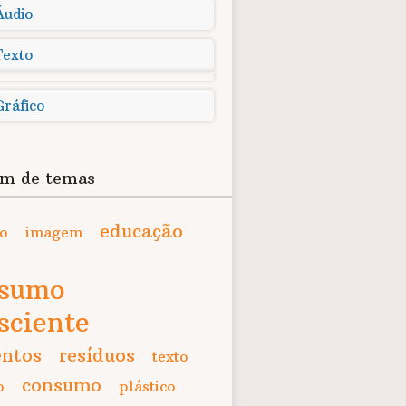
Áudio
Texto
Gráfico
m de temas
educação
co
imagem
nsumo
sciente
entos
resíduos
texto
consumo
o
plástico