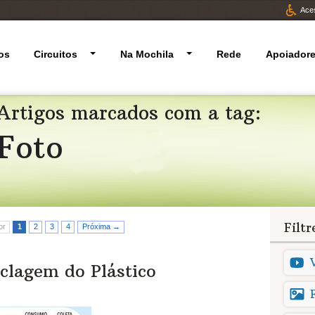
Aces
os
Circuitos
Na Mochila
Rede
Apoiador
Artigos marcados com a tag:
Foto
Filt
or
1
2
3
4
Próxima →
iclagem do Plástico