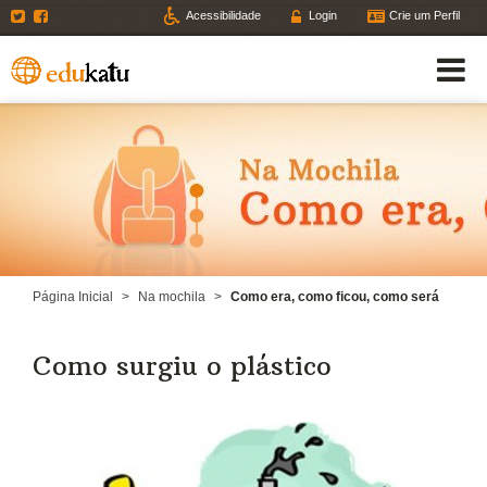
Twitter
Facebook
Acessibilidade
Login
Crie um Perfil
Página Inicial
>
Na mochila
>
Como era, como ficou, como será
Como surgiu o plástico