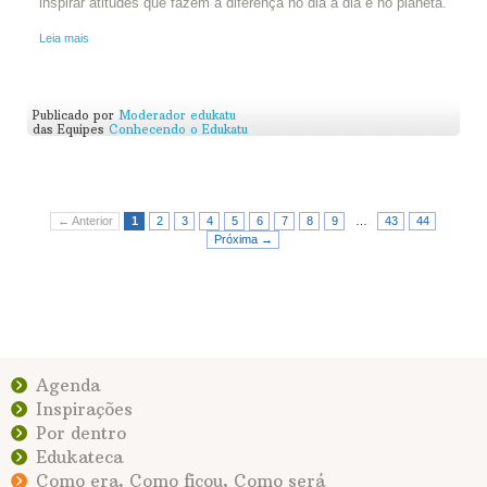
inspirar atitudes que fazem a diferença no dia a dia e no planeta.
Leia mais
Publicado por
Moderador edukatu
das Equipes
Conhecendo o Edukatu
← Anterior
1
2
3
4
5
6
7
8
9
…
43
44
Próxima →
Agenda
Inspirações
Por dentro
Edukateca
Como era, Como ficou, Como será