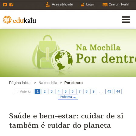
Twitter
Facebook
Acessibilidade
Login
Crie um Perfil
Página Inicial
>
Na mochila
>
Por dentro
← Anterior
1
2
3
4
5
6
7
8
9
…
43
44
Próxima →
Saúde e bem-estar: cuidar de si
também é cuidar do planeta