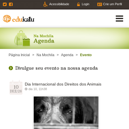
Twitter
Facebook
Acessibilidade
Login
Crie um Perfil
Página Inicial
>
Na Mochila
>
Agenda
>
Evento
Divulgue seu evento na nossa agenda
Dia Internacional dos Direitos dos Animais
10
dia 10, 11h38
DEZ/26