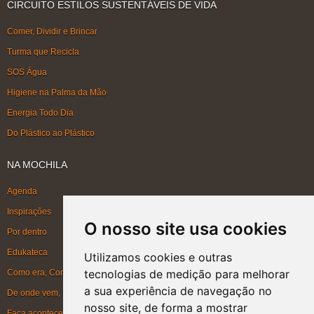
CIRCUITO ESTILOS SUSTENTÁVEIS DE VIDA
Comer, Dividir e Brincar
Turma que Recicla
SOS Água
Higiene na Palma da Mão
Energia Todo Dia
Do Plástico ao Plástico
NA MOCHILA
Agenda
Inspirações
O nosso site usa cookies
Por dentro
Edukateca
Utilizamos cookies e outras
tecnologias de medição para melhorar
Como era, Como ficou, Como será
a sua experiência de navegação no
De onde vem, Para onde vai
nosso site, de forma a mostrar
Faça acontecer