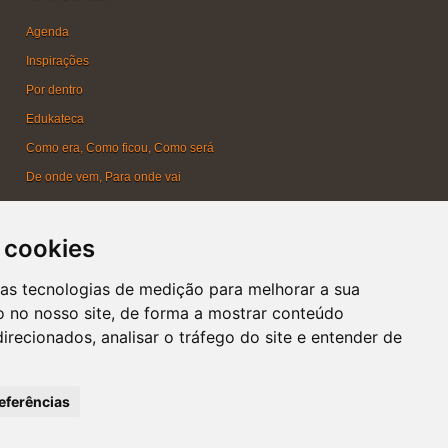
Agenda
Inspirações
Por dentro
Edukateca
Como era, Como ficou, Como será
De onde vem, Para onde vai
Faça acontecer
Blog do Circuito
 cookies
Campanhas
ras tecnologias de medição para melhorar a sua
 no nosso site, de forma a mostrar conteúdo
irecionados, analisar o tráfego do site e entender de
eferências