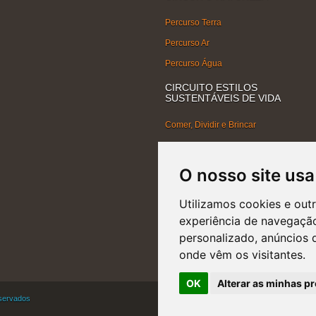
Percurso Terra
Percurso Ar
Percurso Água
CIRCUITO ESTILOS
SUSTENTÁVEIS DE VIDA
Comer, Dividir e Brincar
Turma que Recicla
SOS Água
O nosso site usa
Higiene na Palma da Mão
Utilizamos cookies e out
Energia Todo Dia
experiência de navegação
Do Plástico ao Plástico
personalizado, anúncios d
onde vêm os visitantes.
OK
Alterar as minhas pr
eservados