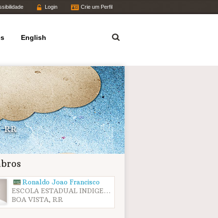
sibilidade
Login
Crie um Perfil
Termo
es
English
- RR
bros
Ronaldo Joao Francisco
ESCOLA ESTADUAL INDIGENA BENTO LUIS
BOA VISTA, RR