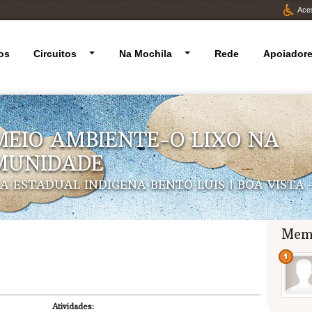
Aces
os
Circuitos
Na Mochila
Rede
Apoiador
EIO AMBIENTE-O LIXO NA
MUNIDADE
A ESTADUAL INDIGENA BENTO LUIS | BOA VISTA 
Mem
Atividades: