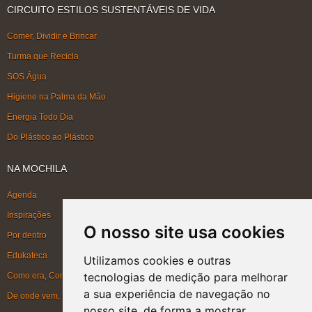
CIRCUITO ESTILOS SUSTENTÁVEIS DE VIDA
Comer, Dividir e Brincar
Turma que Recicla
SOS Água
Higiene na Palma da Mão
Energia Todo Dia
Do Plástico ao Plástico
NA MOCHILA
Agenda
Inspirações
O nosso site usa cookies
Por dentro
Edukateca
Utilizamos cookies e outras
tecnologias de medição para melhorar
Como era, Como ficou, Como será
a sua experiência de navegação no
De onde vem, Para onde vai
nosso site, de forma a mostrar