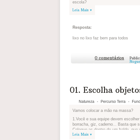
escola?
Leia Mais ▾
Reúna sua equipe levantes essas e 
uma notícia de jornal. Vocês são os r
matéria, colocar foto e escrever a maté
Resposta:
Depois vocês podem disponibilizar o 
ou se for virtual por e-mail, informa
lixo no lixo faz bem para todos
que pode ser melhorado.
Veja algumas inspirações:
Jornal do Pequeno Cidadão
0 comentários
Publi
Noguei
Joca
Que bacana, não? Mãos à obra! =)
Compartilha sua matéria logo abaixo 
01. Escolha objeto
Natureza
-
Percurso Terra
-
Fund
Vamos colocar a mão na massa?
1.Você e sua equipe devem escolher t
borracha, giz, caderno... Basta que 
Coloque-as dentro de um balde, que v
Leia Mais ▾
2.Agora, vamos enfeitar o balde? Vale c