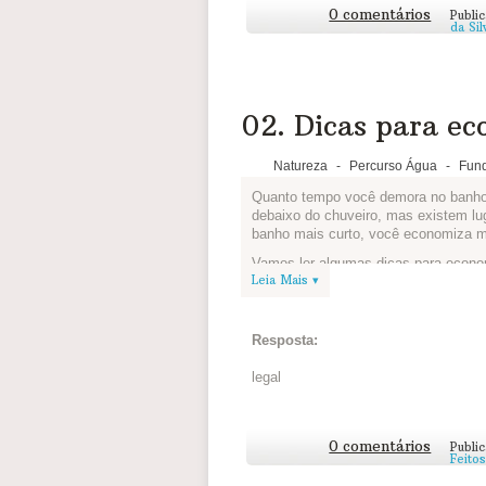
0 comentários
Publi
da Si
02. Dicas para e
Natureza
-
Percurso Água
-
Fun
Quanto tempo você demora no banho?
debaixo do chuveiro, mas existem l
banho mais curto, você economiza m
Vamos ler algumas dicas para econo
Leia Mais ▾
Depois escreva um post contando o 
um banho demorado e que mudanças v
Resposta:
legal
0 comentários
Publi
Feito