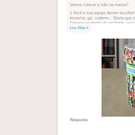
Vamos colocar a mão na massa?
1.Você e sua equipe devem escolher t
borracha, giz, caderno... Basta que 
Coloque-as dentro de um balde, que v
Leia Mais ▾
2.Agora, vamos enfeitar o balde? Vale c
vocês como personalizar o seu projet
Terminou? Tire uma foto e publique a
Resposta: