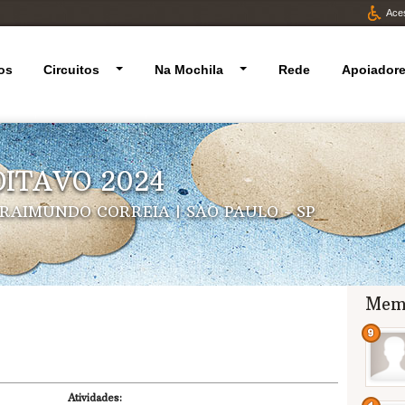
Aces
os
Circuitos
Na Mochila
Rede
Apoiador
ITAVO 2024
RAIMUNDO CORREIA | SAO PAULO - SP
Mem
Atividades: