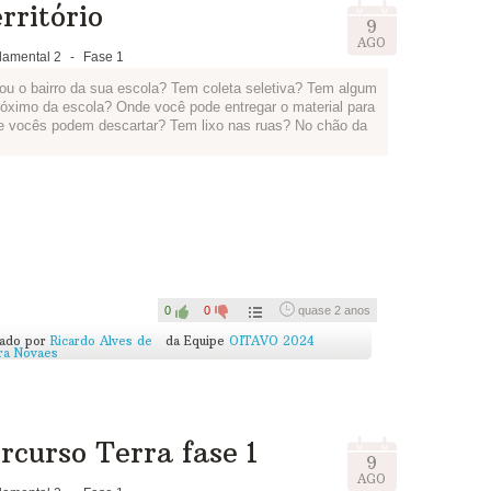
rritório
9
AGO
amental 2
-
Fase 1
ou o bairro da sua escola? Tem coleta seletiva? Tem algum
róximo da escola? Onde você pode entregar o material para
de vocês podem descartar? Tem lixo nas ruas? No chão da
outras questões que vocês acharem interessantes e façam
epórteres e podem criar um nome para o jornal, o título da
ria. Vai ficar incrível!
jornal para todos da escola num mural da sala, da escola
ndo toda a comunidade escolar sobre como o bairro está e o
0
0
quase 2 anos
cado por
Ricardo Alves de
da Equipe
OITAVO 2024
ira Novaes
pra gente ver como ficou!
rcurso Terra fase 1
9
AGO