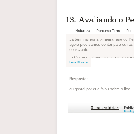
13. Avaliando o Pe
Natureza
-
Percurso Terra
-
Fund
Já terminamos a primeira fase do P
agora precisamos contar para outra
consciente!
Então, que tal nos ajudar a melhora
Leia Mais ▾
gostou de aprender sobre o uso cons
Resposta:
eu gostei por que falou sobre o lixo
0 comentários
Publi
Posti