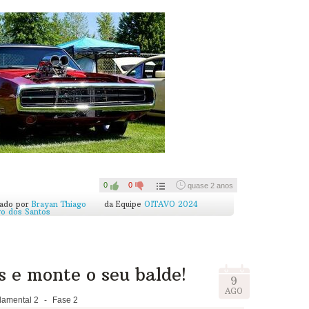
o.
qui pra gente ver como ficou!
0
0
quase 2 anos
cado por
Brayan Thiago
da Equipe
OITAVO 2024
go dos Santos
s e monte o seu balde!
9
AGO
amental 2
-
Fase 2