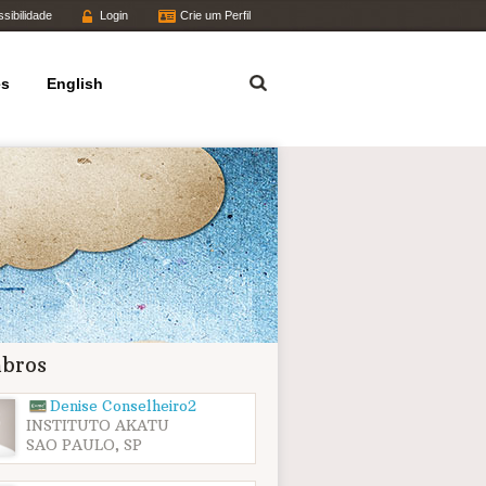
sibilidade
Login
Crie um Perfil
Termo
es
English
bros
Denise Conselheiro2
INSTITUTO AKATU
SAO PAULO, SP