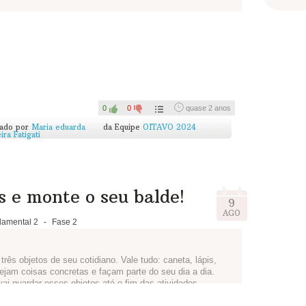
outras questões que vocês acharem interessantes e façam
epórteres e podem criar um nome para o jornal, o título da
ria. Vai ficar incrível!
jornal para todos da escola num mural da sala, da escola
ndo toda a comunidade escolar sobre como o bairro está e o
0
0
quase 2 anos
cado por
Maria eduarda
da Equipe
OITAVO 2024
ra Fatigati
pra gente ver como ficou!
s e monte o seu balde!
9
AGO
amental 2
-
Fase 2
rês objetos de seu cotidiano. Vale tudo: caneta, lápis,
sejam coisas concretas e façam parte do seu dia a dia.
ai guardar esses objetos até o fim das atividades.
olagem, pintura, etiquetar, grafite... fica a critério de