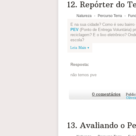
12. Repórter do Te
Natureza
-
Percurso Terra
-
Fund
E na sua cidade? Como é seu bairro 
PEV
(Ponto de Entrega Voluntária) p
reciclagem? E o lixo eletrônico? On
escola?
Leia Mais ▾
Reúna sua equipe levantes essas e 
uma notícia de jornal. Vocês são os r
matéria, colocar foto e escrever a maté
Resposta:
Depois vocês podem disponibilizar o 
ou se for virtual por e-mail, informa
não temos pve
que pode ser melhorado.
Veja algumas inspirações:
Jornal do Pequeno Cidadão
0 comentários
Publi
Olive
Joca
Que bacana, não? Mãos à obra! =)
Compartilha sua matéria logo abaixo 
13. Avaliando o Pe