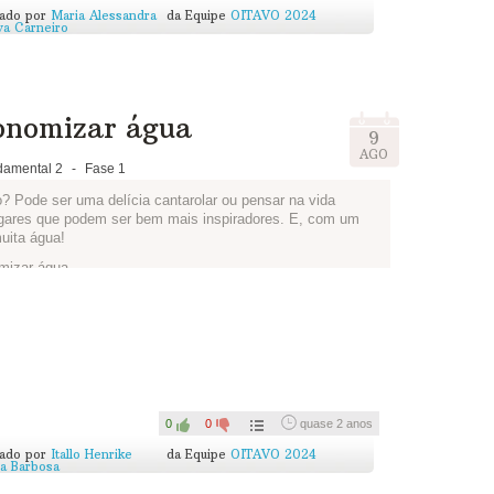
cado por
Maria Alessandra
da Equipe
OITAVO 2024
lva Carneiro
conomizar água
9
AGO
damental 2
-
Fase 1
 Pode ser uma delícia cantarolar ou pensar na vida
ugares que podem ser bem mais inspiradores. E, com um
uita água!
mizar água.
que você achou delas, se você já conhecia os impactos de
ocê pode fazer para minimizar o desperdício.
0
0
quase 2 anos
cado por
Itallo Henrike
da Equipe
OITAVO 2024
sa Barbosa