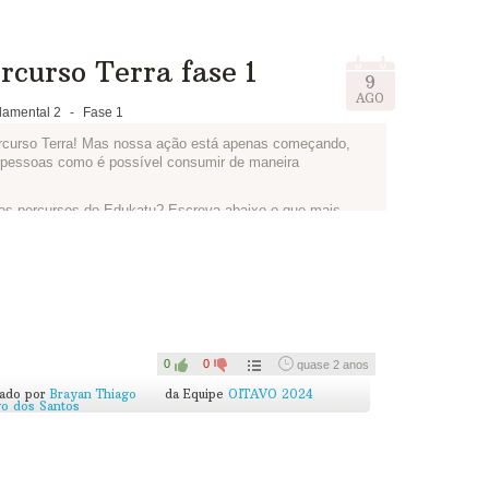
rcurso Terra fase 1
9
AGO
amental 2
-
Fase 1
ercurso Terra! Mas nossa ação está apenas começando,
s pessoas como é possível consumir de maneira
r os percursos do Edukatu? Escreva abaixo o que mais
ciente dos recursos naturais e o que podemos melhorar.
0
0
quase 2 anos
cado por
Brayan Thiago
da Equipe
OITAVO 2024
go dos Santos