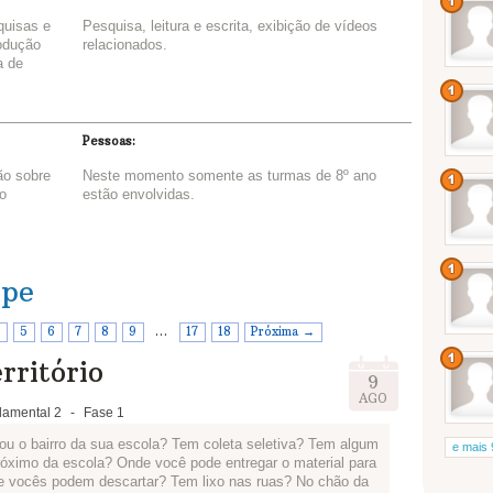
quisas e
Pesquisa, leitura e escrita, exibição de vídeos
rodução
relacionados.
a de
Pessoas:
ão sobre
Neste momento somente as turmas de 8º ano
 o
estão envolvidas.
ipe
5
6
7
8
9
…
17
18
Próxima →
rritório
9
AGO
amental 2
-
Fase 1
ou o bairro da sua escola? Tem coleta seletiva? Tem algum
e mais 
róximo da escola? Onde você pode entregar o material para
de vocês podem descartar? Tem lixo nas ruas? No chão da