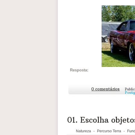
vocês como personalizar o seu projet
Terminou? Tire uma foto e publique a
Resposta:
0 comentários
Publi
Posti
01. Escolha objeto
Natureza
-
Percurso Terra
-
Fund