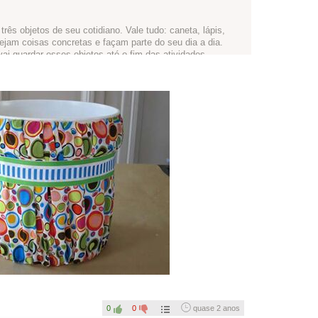
rês objetos de seu cotidiano. Vale tudo: caneta, lápis,
sejam coisas concretas e façam parte do seu dia a dia.
ai guardar esses objetos até o fim das atividades.
olagem, pintura, etiquetar, grafite... fica a critério de
o.
qui pra gente ver como ficou!
0
0
quase 2 anos