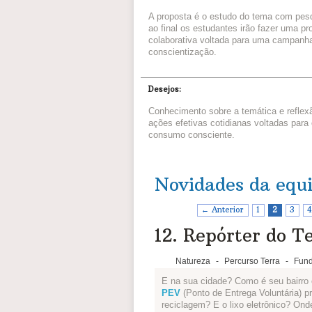
A proposta é o estudo do tema com pes
ao final os estudantes irão fazer uma p
colaborativa voltada para uma campanh
conscientização.
Desejos:
Conhecimento sobre a temática e reflex
ações efetivas cotidianas voltadas para
consumo consciente.
Novidades da equ
← Anterior
1
2
3
4
12. Repórter do Te
Natureza
-
Percurso Terra
-
Fund
E na sua cidade? Como é seu bairro 
PEV
(Ponto de Entrega Voluntária) p
reciclagem? E o lixo eletrônico? On