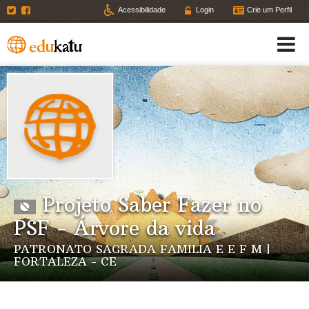
Twitter
Facebook
Acessibilidade
Login
Crie um Perfil
Projeto Saber Fazer no
PSF - Árvore da vida
PATRONATO SAGRADA FAMILIA E E F M |
FORTALEZA - CE