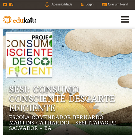
Twitter
Facebook
Acessibilidade
Login
Crie um Perfil
SESI: CONSUMO
CONSCIENTE DESCARTE
EFICIENTE
ESCOLA COMENDADOR BERNARDO
MARTINS CATHARINO - SESI ITAPAGIPE |
SALVADOR - BA