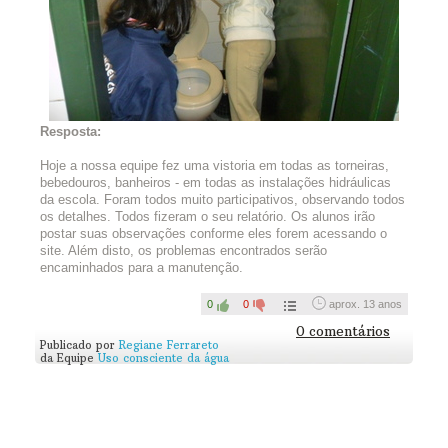
solucionar o problema.
Sua equipe não identificou nenhum desperdício? Parabéns
para sua escola! Mas isso não é desculpa para se acomodar,
não é mesmo? Quais medidas seu grupo acredita que podem
ser tomadas para economizar água? Vamos lá, escreva estas
ideias também!
Resposta:
Hoje a nossa equipe fez uma vistoria em todas as torneiras,
bebedouros, banheiros - em todas as instalações hidráulicas
da escola. Foram todos muito participativos, observando todos
os detalhes. Todos fizeram o seu relatório. Os alunos irão
postar suas observações conforme eles forem acessando o
site. Além disto, os problemas encontrados serão
encaminhados para a manutenção.
0
0
aprox. 13 anos
0 comentários
Publicado por
Regiane Ferrareto
da Equipe
Uso consciente da água