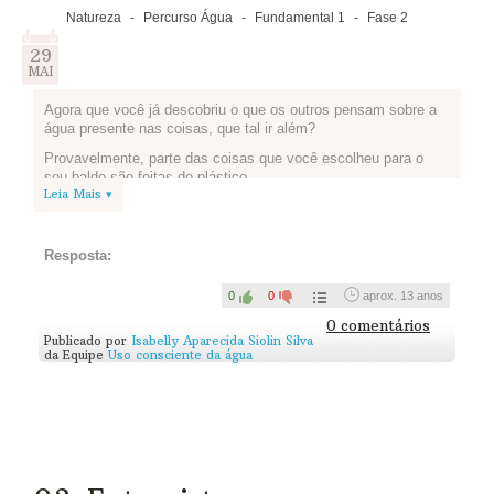
Natureza
-
Percurso Água
-
Fundamental 1
-
Fase 2
29
MAI
Agora que você já descobriu o que os outros pensam sobre a
água presente nas coisas, que tal ir além?
Provavelmente, parte das coisas que você escolheu para o
seu balde são feitas de plástico.
Leia Mais ▾
Mas nem sempre foi assim: o plástico como conhecemos hoje
tem menos de um século. O que nos leva à pergunta dessa
atividade: Se essas coisas não fossem de plástico, como
Resposta:
seriam? O que mudaria em sua produção e na quantidade de
água consumida?
0
0
aprox. 13 anos
Assista ao vídeo abaixo para entender melhor. Vale também
0 comentários
pesquisar, usar sua criatividade e responder em texto ou em
Publicado por
Isabelly Aparecida Siolin Silva
desenho, como você preferir. Publique sua resposta abaixo:
da Equipe
Uso consciente da água
Assista...