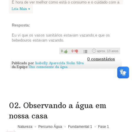
É hora de ver melhor como está o consumo e o cuidado com a
água em sua escola.
Leia Mais ▾
Reúna-se com a sua equipe e visitem as
áreas da escola onde há torneiras:
Resposta:
cozinha, banheiros, bebedouros etc.
Eu vi que os vasos sanitários estavam vazando,e que os
bebedouros estavam vazando.
1.Tentem identificar se há torneiras pingando ou algum tipo de
vazamento.
0
0
aprox. 13 anos
2.Depois da inspeção, se identificarem desperdício, escrevam
0 comentários
abaixo junto com a melhor solução que encontraram para
Publicado por
Isabelly Aparecida Siolin Silva
solucionar o problema.
da Equipe
Uso consciente da água
Sua equipe não identificou nenhum desperdício? Parabéns
para sua escola! Mas isso não é desculpa para se acomodar,
não é mesmo? Quais medidas seu grupo acredita que podem
ser tomadas para economizar água? Vamos lá, escreva estas
ideias também!
02. Observando a água em
nossa casa
Natureza
-
Percurso Água
-
Fundamental 1
-
Fase 1