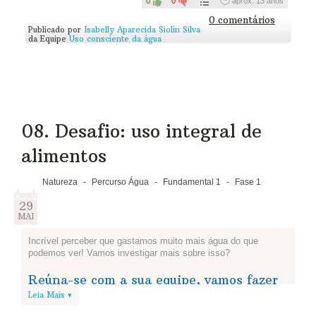
0
0
aprox. 13 anos
0 comentários
Publicado por
Isabelly Aparecida Siolin Silva
da Equipe
Uso consciente da água
08. Desafio: uso integral de
alimentos
Natureza
-
Percurso Água
-
Fundamental 1
-
Fase 1
29
MAI
Incrível perceber que gastamos muito mais água do que
podemos ver! Vamos investigar mais sobre isso?
Reúna-se com a sua equipe, vamos fazer
uma expedição à cozinha! Vocês devem
Leia Mais ▾
procurar o profissional da merenda (pode