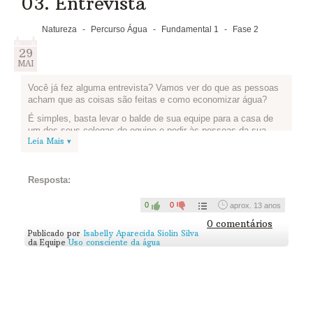
03. Entrevista
Natureza
-
Percurso Água
-
Fundamental 1
-
Fase 2
29
MAI
Você já fez alguma entrevista? Vamos ver do que as pessoas
acham que as coisas são feitas e como economizar água?
É simples, basta levar o balde de sua equipe para a casa de
um dos seus colegas de equipe e pedir às pessoas da sua
Leia Mais ▾
família para escolher um dos objetos e contar para você do
que ele é feito e onde, e se tem água. Depois disso, peça
sugestões de como o balde pode ajudar a reduzir o desperdício
de água.
Resposta:
Registre as respostas: vale gravar um vídeo ou fazer um texto
0
0
aprox. 13 anos
e tirar fotos. As respostas podem te surpreender!
0 comentários
Compartilhe conosco sua(s) entrevista(s) publicando no
Publicado por
Isabelly Aparecida Siolin Silva
YouTube e colando o link abaixo(se for vídeo) ou postando
da Equipe
Uso consciente da água
abaixo (se for texto e fotos):