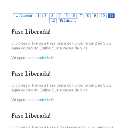
água e converse para ver onde podem diminuir o consumo de
água, para utilizar o que realmente precisam.
← Anterior
1
2
3
4
5
6
7
8
9
10
11
3.Escreva abaixo: como você acha que sua família pode
12
Próxima →
reduzir o consumo de água? Não esqueça de falar o que VOCÊ
pode fazer!
Fase Liberada!
O professor liberou a Fase Única do Fundamental 2 no SOS
Água do circuito Estilos Sustentáveis de Vida
Vá agora para a
atividade
Fase Liberada!
O professor liberou a Fase Única do Fundamental 1 no SOS
Água do circuito Estilos Sustentáveis de Vida
Vá agora para a
atividade
Fase Liberada!
O professor liberou a Fase 2 do Fundamental 2 no Turma que