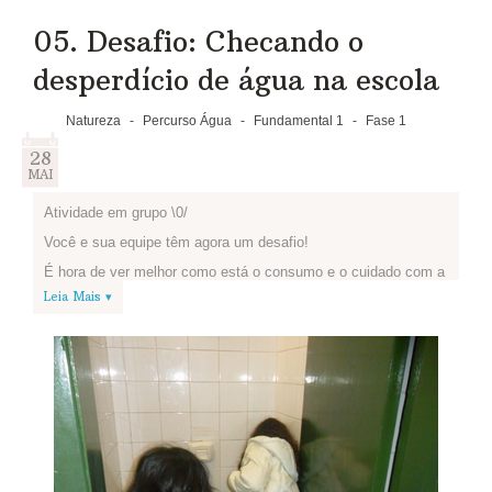
05. Desafio: Checando o
desperdício de água na escola
Natureza
-
Percurso Água
-
Fundamental 1
-
Fase 1
28
MAI
Atividade em grupo \0/
Você e sua equipe têm agora um desafio!
É hora de ver melhor como está o consumo e o cuidado com a
água em sua escola.
Leia Mais ▾
Reúna-se com a sua equipe e visitem as
áreas da escola onde há torneiras:
cozinha, banheiros, bebedouros etc.
1.Tentem identificar se há torneiras pingando ou algum tipo de
vazamento.
2.Depois da inspeção, se identificarem desperdício, escrevam
abaixo junto com a melhor solução que encontraram para