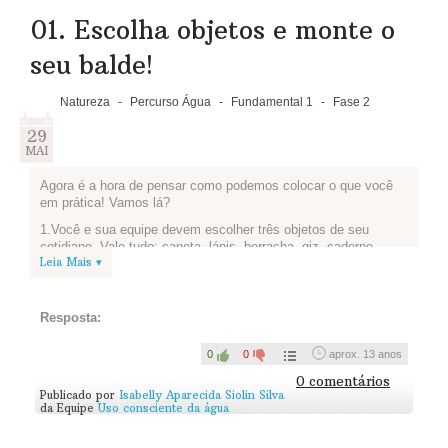
01. Escolha objetos e monte o
seu balde!
Natureza
-
Percurso Água
-
Fundamental 1
-
Fase 2
29
MAI
Agora é a hora de pensar como podemos colocar o que você
em prática! Vamos lá?
1.Você e sua equipe devem escolher três objetos de seu
cotidiano. Vale tudo: caneta, lápis, borracha, giz, caderno...
Leia Mais ▾
Basta que sejam coisas concretas e façam parte do seu dia a
dia. Coloque-as dentro de um balde, que vai guardar esses
objetos até o fim das atividades.
Resposta:
2.Agora, vamos enfeitar o balde? Vale colagem, pintura,
etiquetar, grafite... fica a critério de vocês como personalizar o
0
0
aprox. 13 anos
seu projeto.
0 comentários
Terminou? Tire uma foto e publique aqui pra gente ver como
Publicado por
Isabelly Aparecida Siolin Silva
ficou!
da Equipe
Uso consciente da água