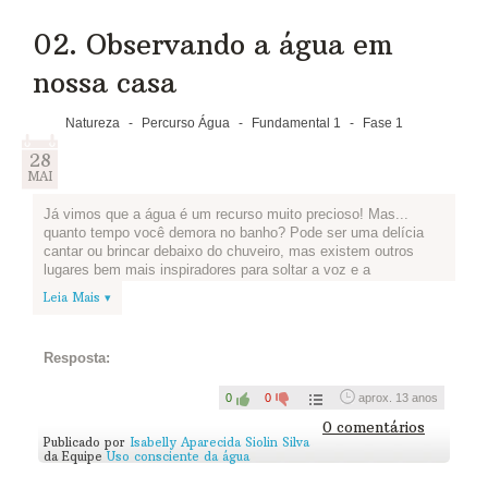
02. Observando a água em
nossa casa
Natureza
-
Percurso Água
-
Fundamental 1
-
Fase 1
28
MAI
Já vimos que a água é um recurso muito precioso! Mas...
quanto tempo você demora no banho? Pode ser uma delícia
cantar ou brincar debaixo do chuveiro, mas existem outros
lugares bem mais inspiradores para soltar a voz e a
imaginação, não?
Leia Mais ▾
Que tal se transformar em um detetive
da água e observar em sua casa onde sua
Resposta:
família pode economizar?
0
0
aprox. 13 anos
1.Observe o consumo de água em sua casa e anote onde você
0 comentários
encontra maiores gastos (observe, por exemplo, como lavam a
Publicado por
Isabelly Aparecida Siolin Silva
louça, limpam o quintal, tomam banho e escovam os dentes).
da Equipe
Uso consciente da água
2.Explique para eles o que você já aprendeu no vídeo sobre a