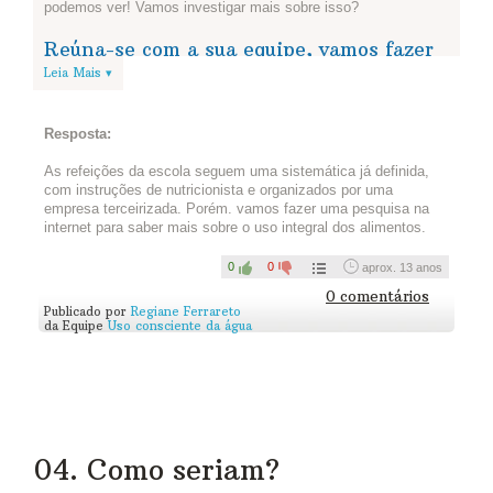
podemos ver! Vamos investigar mais sobre isso?
Reúna-se com a sua equipe, vamos fazer
uma expedição à cozinha! Vocês devem
Leia Mais ▾
procurar o profissional da merenda (pode
ser o nutricionista também) e então:
Resposta:
1) Conversar sobre o uso da água na cozinha. Saber como
As refeições da escola seguem uma sistemática já definida,
eles utilizam a água e o que fazem para economizar.
com instruções de nutricionista e organizados por uma
empresa terceirizada. Porém. vamos fazer uma pesquisa na
2) Perguntar sobre reaproveitamento de alimentos. Peçam, por
internet para saber mais sobre o uso integral dos alimentos.
exemplo, dicas de como é possível reaproveitar as sobras,
dicas sobre como se deve usar os alimentos (frutas e
legumes) para que sejam aproveitados por inteiro!
0
0
aprox. 13 anos
0 comentários
3) Fotografar ou gravar um vídeo da visita à cozinha e publicar
Publicado por
Regiane Ferrareto
abaixo (não esqueça de subir o vídeo no youtube e depois
da Equipe
Uso consciente da água
colocar abaixo o endereço).
ONG Banco de Alimentos
que
traz dicas de como podemos fazer para não desperdiçar
comida usando os alimentos integralmente.
Vocês também podem mobilizar outras pessoas e fazer um dia
de receitas com uso integral dos alimentos. Quanto mais gente
estiver na brincadeira, maior será a diversão e maior será o
número de cidadãos conscientes!
04. Como seriam?