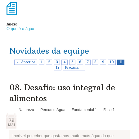
Anexo:
O que é a água
Novidades da equipe
← Anterior
1
2
3
4
5
6
7
8
9
10
11
12
Próxima →
08. Desafio: uso integral de
alimentos
Natureza
-
Percurso Água
-
Fundamental 1
-
Fase 1
29
MAI
Incrível perceber que gastamos muito mais água do que