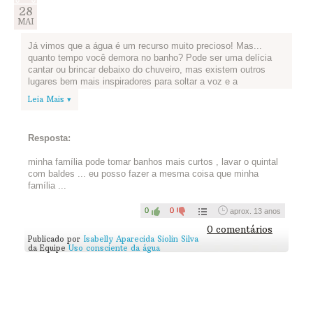
28
MAI
Já vimos que a água é um recurso muito precioso! Mas...
quanto tempo você demora no banho? Pode ser uma delícia
cantar ou brincar debaixo do chuveiro, mas existem outros
lugares bem mais inspiradores para soltar a voz e a
imaginação, não?
Leia Mais ▾
Que tal se transformar em um detetive
da água e observar em sua casa onde sua
Resposta:
família pode economizar?
minha família pode tomar banhos mais curtos , lavar o quintal
com baldes ... eu posso fazer a mesma coisa que minha
1.Observe o consumo de água em sua casa e anote onde você
família ...
encontra maiores gastos (observe, por exemplo, como lavam a
louça, limpam o quintal, tomam banho e escovam os dentes).
0
0
aprox. 13 anos
2.Explique para eles o que você já aprendeu no vídeo sobre a
0 comentários
água e converse para ver onde podem diminuir o consumo de
Publicado por
Isabelly Aparecida Siolin Silva
água, para utilizar o que realmente precisam.
da Equipe
Uso consciente da água
3.Escreva abaixo: como você acha que sua família pode
reduzir o consumo de água? Não esqueça de falar o que VOCÊ
pode fazer!