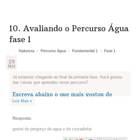
10. Avaliando o Percurso Água
fase 1
Natureza
-
Percurso Água
-
Fundamental 1
-
Fase 1
29
MAI
Já estamos chegando ao final da primeira fase. Você gostou
das coisas que aprendeu neste percurso?
Escreva abaixo o que mais gostou de
aprender sobre o uso consciente da água
Leia Mais ▾
e dos alimentos e o que podemos
melhorar.
Resposta:
gostei do pergurço da agua e da cruzadinha