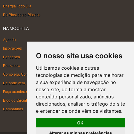
Energia Todo Dia
Do Plástico ao Plástico
NA MOCHILA
Agenda
Inspirações
O nosso site usa cookies
Por dentro
Edukateca
Utilizamos cookies e outras
tecnologias de medição para melhorar
Como era, Como ficou, Como será
a sua experiência de navegação no
De onde vem, Para onde vai
nosso site, de forma a mostrar
Faça acontecer
conteúdo personalizado, anúncios
Blog do Circuito
direcionados, analisar o tráfego do site
Campanhas
e entender de onde vêm os visitantes.
OK
Alterar as minhas preferências