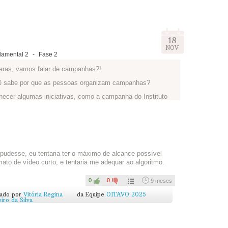
18
NOV
amental 2
-
Fase 2
laras, vamos falar de campanhas?!
cê sabe por que as pessoas organizam campanhas?
nhecer algumas iniciativas, como a campanha do Instituto
tos (abaixo) e os cartazes feitos pelo grupo
Fast, Free &
do Facebook, verifique se você pode acessá-la com sua
al tratar dos
4Rs
, que vimos na fase anterior? Vamos
que vocês estão preparando? Como estão organizando
ançar?
udesse, eu tentaria ter o máximo de alcance possível
rmato de vídeo curto, e tentaria me adequar ao algoritmo.
exto, um vídeo ou mesmo um desenho. Ou tudo junto. E
0
0
9 meses
participantes do Edukatu e vejam se alguém tem mais
cado por
Vitória Regina
da Equipe
OITAVO 2025
rede permite a troca! Experimente isso!
iro da Silva