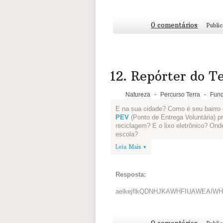
0 comentários
Publi
12. Repórter do Te
Natureza
-
Percurso Terra
-
Fund
E na sua cidade? Como é seu bairro 
PEV
(Ponto de Entrega Voluntária) p
reciclagem? E o lixo eletrônico? On
escola?
Leia Mais ▾
Reúna sua equipe levantes essas e 
uma notícia de jornal. Vocês são os r
matéria, colocar foto e escrever a maté
Resposta:
Depois vocês podem disponibilizar o 
ou se for virtual por e-mail, informa
aelkejflkQDNHJKAWHFIUAWEAI
que pode ser melhorado.
Veja algumas inspirações:
Jornal do Pequeno Cidadão