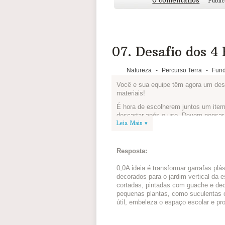
0 comentários
Publi
Joca
Que bacana, não? Mãos à obra! =)
Compartilha sua matéria logo abaixo 
07. Desafio dos 4 
Natureza
-
Percurso Terra
-
Fund
Você e sua equipe têm agora um desafi
materiais!
É hora de escolherem juntos um item
descartar após o uso. Devem pensar
Leia Mais ▾
nova finalidade para ele.
Conheça o projeto que os alunos e p
reutilizar o que antes ia para o lixo:
A
Resposta:
Veja alguns links para inspirar todos
0,0A ideia é transformar garrafas pl
Recicloteca
decorados para o jardim vertical da 
cortadas, pintadas com guache e dec
Toodo Eco
pequenas plantas, como suculentas o
Gecko Stickers
útil, embeleza o espaço escolar e pr
Publique a imagem do item no espaço
novo produto, expliquem para que el