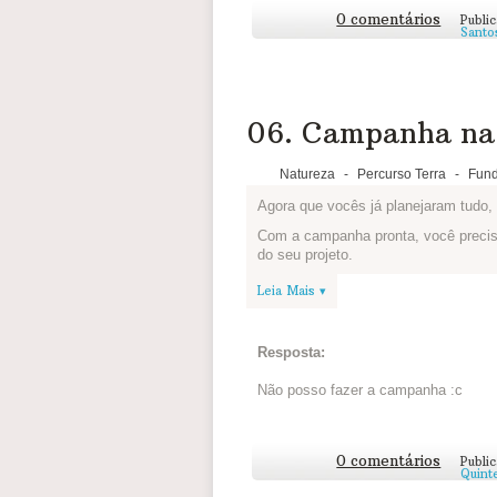
Novidades da Equipe, em sua página i
0 comentários
Publi
4 Rs
.
Santo
Se não for possível tirar fotos, vale 
Capriche! A ideia pode inspirar muit
06. Campanha na 
Natureza
-
Percurso Terra
-
Fund
Agora que vocês já planejaram tudo,
Com a campanha pronta, você precis
do seu projeto.
Poste abaixo uma foto que demonstr
Leia Mais ▾
vídeo de vocês em ação. Se quiser,
fazer uma campanha.
Resposta:
Não posso fazer a campanha :c
0 comentários
Publi
Quinte