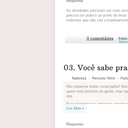
Resposta:
As atividades precisam ser mais ac
precisa ser prático ao ponto de levar
materiais que não são completament
0 comentários
Publi
Quinte
03. Você sabe pra 
Natureza
-
Percurso Terra
-
Fund
Nós estamos todos conectados! Nos
quem está próximo da gente, mas ta
nós.
Para minimizar os impactos negativo
Leia Mais ▾
maneira consciente!
Desafio: Separe os materiais que po
como é possível diminuir a quantida
Resposta:
sobre que mudanças vocês podem ado