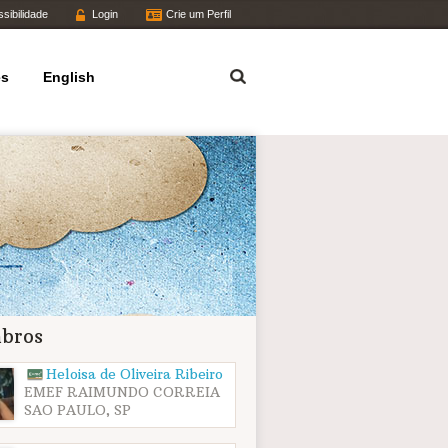
sibilidade
Login
Crie um Perfil
Termo
es
English
bros
Heloisa de Oliveira Ribeiro
EMEF RAIMUNDO CORREIA
SAO PAULO, SP