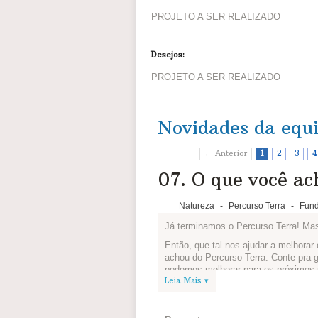
PROJETO A SER REALIZADO
Desejos:
PROJETO A SER REALIZADO
Novidades da equ
← Anterior
1
2
3
4
07. O que você ac
Natureza
-
Percurso Terra
-
Fund
Já terminamos o Percurso Terra! Ma
Então, que tal nos ajudar a melhora
achou do Percurso Terra. Conte pra 
podemos melhorar para os próximos 
Leia Mais ▾