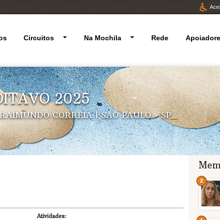
Aces
os
Circuitos
Na Mochila
Rede
Apoiador
ITAVO 2025
RAIMUNDO CORREIA | SAO PAULO - SP
Mem
Atividades: