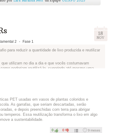
cado por
Lara Miranda Neri
da Equipe
OITAVO 2025
pra gente ver como ficou!
Rs
18
NOV
amental 2
-
Fase 1
o para reduzir a quantidade de lixo produzida e reutilizar
 que utilizam no dia a dia e que vocês costumavam
 como poderiam reutilizá-lo, sugerindo até mesmo uma
rofessores da EE Luiza Nunes Bezerra criaram para
rtistas do Plástico
.
 vocês!
ásticas PET usadas em vasos de plantas coloridos e
escola. As garrafas, que seriam descartadas, serão
oradas, e depois preenchidas com terra para abrigar
u temperos. Essa reutilização transforma o lixo em algo
omove a sustentabilidade.
 abaixo, contando a ideia de vocês. Se tiverem criado um
0
0
9 meses
e serve. Esse conteúdo irá automaticamente para a seção