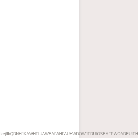
elkejflkQDNHJKAWHFIUAWEAIWHFAUHWDOWJFDUIOSEAFPWOADEUIFH