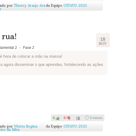
nicial, e para o Blog do Circuito, com o título
Desafio dos
cado por
Thierry Araujo dos
da Equipe
OITAVO 2025
s
desenhar!
as pessoas!
rua!
18
NOV
amental 2
-
Fase 2
 é hora de colocar a mão na massa!
a agora disseminar o que aprendeu, fortalecendo as ações
e como sua equipe executou a campanha ou o link para um
 poste também um texto contando pra gente o que achou de
0
0
9 meses
cado por
Vitória Regina
da Equipe
OITAVO 2025
iro da Silva