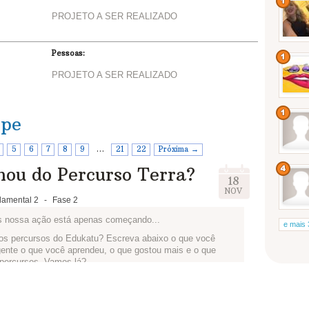
PROJETO A SER REALIZADO
Pessoas:
PROJETO A SER REALIZADO
ipe
5
6
7
8
9
…
21
22
Próxima →
hou do Percurso Terra?
18
NOV
amental 2
-
Fase 2
s nossa ação está apenas começando...
e mais 
r os percursos do Edukatu? Escreva abaixo o que você
gente o que você aprendeu, o que gostou mais e o que
percursos. Vamos lá?