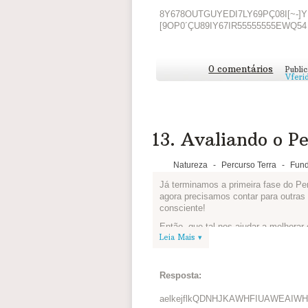
Agora conte pra gente o que vocês p
8Y678OUTGUYEDI7LY69PÇ08I[~-]
lixo:
[9OP0´ÇU89IY67IR55555555EWQ54
0 comentários
Publi
Vferi
13. Avaliando o Pe
Natureza
-
Percurso Terra
-
Fund
Já terminamos a primeira fase do P
agora precisamos contar para outra
consciente!
Então, que tal nos ajudar a melhora
Leia Mais ▾
gostou de aprender sobre o uso cons
Resposta:
aelkejflkQDNHJKAWHFIUAWEAI