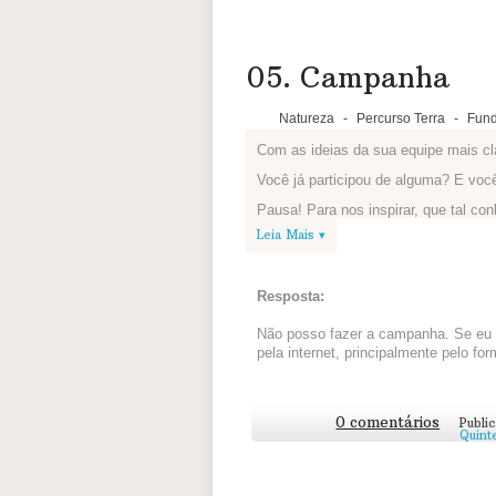
05. Campanha
Natureza
-
Percurso Terra
-
Fund
Com as ideias da sua equipe mais c
Você já participou de alguma? E vo
Pausa! Para nos inspirar, que tal co
Akatu contra o Desperdício de Alimen
Leia Mais ▾
Fun
(esse link vai para uma página 
conta pessoal).
Está na hora de fazer a nossa. Que t
Resposta:
pensar sobre a nossa campanha? O 
tudo? Quais resultados esperam alc
Não posso fazer a campanha. Se eu p
pela internet, principalmente pelo fo
Você e sua equipe podem fazer um t
publicar no espaço abaixo.
Compartilhem as ideias com outros 
0 comentários
Publi
sugestões bacanas para vocês! Essa 
Quinte