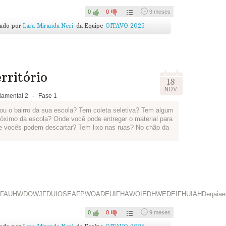
0
0
9 meses
cado por
Lara Miranda Neri
da Equipe
OITAVO 2025
rritório
18
NOV
amental 2
-
Fase 1
ou o bairro da sua escola? Tem coleta seletiva? Tem algum
róximo da escola? Onde você pode entregar o material para
de vocês podem descartar? Tem lixo nas ruas? No chão da
outras questões que vocês acharem interessantes e façam
epórteres e podem criar um nome para o jornal, o título da
ria. Vai ficar incrível!
jornal para todos da escola num mural da sala, da escola
ndo toda a comunidade escolar sobre como o bairro está e o
WHFAUHWDOWJFDUIOSEAFPWOADEUIFHAWOIEDHWEDEIFHUIAHDeqaia
0
0
9 meses