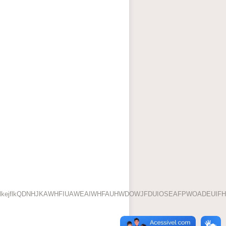
elkejflkQDNHJKAWHFIUAWEAIWHFAUHWDOWJFDUIOSEAFPWOADEUIFH