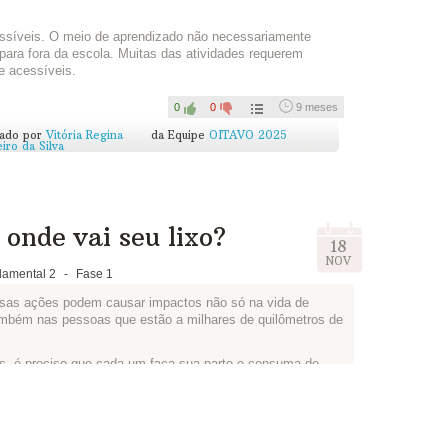
essíveis. O meio de aprendizado não necessariamente
 para fora da escola. Muitas das atividades requerem
e acessíveis.
0
0
9 meses
cado por
Vitória Regina
da Equipe
OITAVO 2025
iro da Silva
onde vai seu lixo?
18
NOV
amental 2
-
Fase 1
sas ações podem causar impactos não só na vida de
mbém nas pessoas que estão a milhares de quilômetros de
s, é preciso que cada um faça sua parte e consuma de
dem ser reciclados, durante um dia. Depois, pense em
de de lixo produzido na sua casa. Converse com sua família
tar, juntos vocês podem ter ótimas ideias.