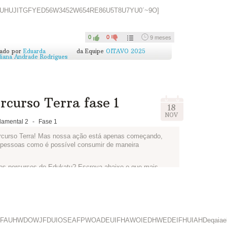
ensaram e como irão fazer para reduzir a quantidade de
YUHUJITGFYED56W3452W654RE86U5T8U7YU0´~9O]
0
0
9 meses
cado por
Eduarda
da Equipe
OITAVO 2025
diana Andrade Rodrigues
rcurso Terra fase 1
18
NOV
amental 2
-
Fase 1
ercurso Terra! Mas nossa ação está apenas começando,
s pessoas como é possível consumir de maneira
r os percursos do Edukatu? Escreva abaixo o que mais
ciente dos recursos naturais e o que podemos melhorar.
WHFAUHWDOWJFDUIOSEAFPWOADEUIFHAWOIEDHWEDEIFHUIAHDeqaia