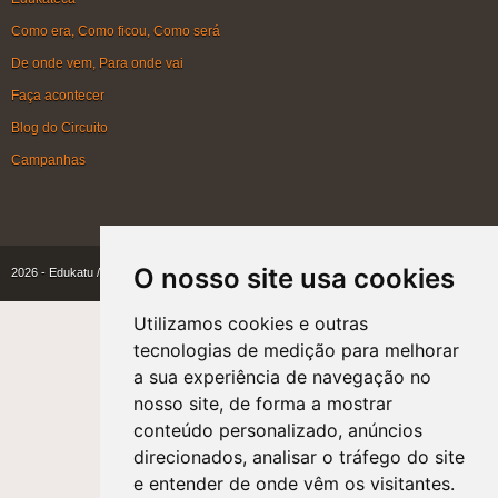
Como era, Como ficou, Como será
De onde vem, Para onde vai
Faça acontecer
Blog do Circuito
Campanhas
O nosso site usa cookies
2026 - Edukatu / Instituto Akatu
|
Alguns direitos reservados
Utilizamos cookies e outras
tecnologias de medição para melhorar
a sua experiência de navegação no
nosso site, de forma a mostrar
conteúdo personalizado, anúncios
direcionados, analisar o tráfego do site
e entender de onde vêm os visitantes.