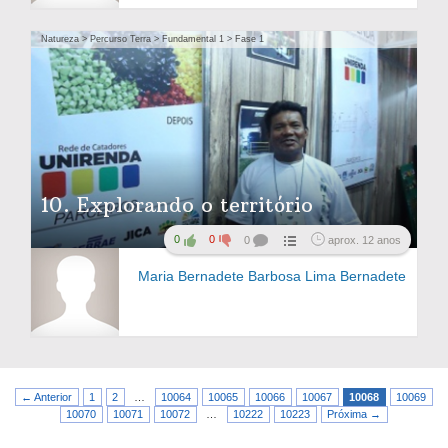
Natureza > Percurso Terra > Fundamental 1 > Fase 1
10. Explorando o território
0
0
0
aprox. 12 anos
Maria Bernadete Barbosa Lima Bernadete
← Anterior
1
2
…
10064
10065
10066
10067
10068
10069
10070
10071
10072
…
10222
10223
Próxima →