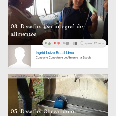
08. Desafio: uso integral de
alimentos
0
0
0
aprox. 12 anos
Ingrid Luize Brasil Lima
Consumo Consciente de Alimento na Escola
Natureza > Percurso Água > Fundamental 1 > Fase 1
05. Desafio: Checando o