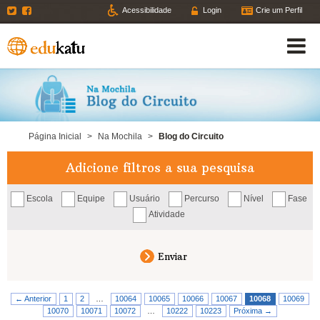
Twitter
Facebook
Acessibilidade
Login
Crie um Perfil
Página Inicial
>
Na Mochila
>
Blog do Circuito
Adicione filtros a sua pesquisa
Escola
Equipe
Usuário
Percurso
Nível
Fase
Atividade
← Anterior
1
2
…
10064
10065
10066
10067
10068
10069
10070
10071
10072
…
10222
10223
Próxima →