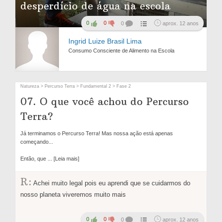
desperdício de água na escola
0
0
0
aprox. 12 anos
Ingrid Luize Brasil Lima
Consumo Consciente de Alimento na Escola
Natureza > Percurso Terra > Fundamental 2 > Fase 2
07. O que você achou do Percurso
Terra?
Já terminamos o Percurso Terra! Mas nossa ação está apenas
começando...
Então, que
... [Leia mais]
R:
Achei muito legal pois eu aprendi que se cuidarmos do
nosso planeta viveremos muito mais
0
0
0
aprox. 12 anos