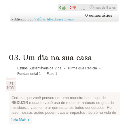
trabalho?
0
0
mais de 8 anos
Reúna sua equipe e pesquise os
0 comentários
pontos de descarte ou cooperativas
Publicado por
ValÉria Albachiare Bueno
perto de vocês.
Em seguida, um de vocês pode
entrar em contato com a
cooperativa e combinar uma
03. Um dia na sua casa
parceria para a entrega dos
recicláveis que sua escola produz.
Estilos Sustentáveis de Vida
-
Turma que Recicla
-
Fundamental 1
-
Fase 1
Conta pra gente como foi?
21
NOV
Certeza que você pensou em uma maneira bem legal de
REDUZIR
o quanto você usa de recursos naturais ou gera de
resíduos... vale lembrar que estamos todos conectados. Por
isso, nossas ações podem causar impactos não só na vida de
quem está próximo da gente, mas também nas pessoas que
Leia Mais ▾
estão a milhares de quilômetros de nós!