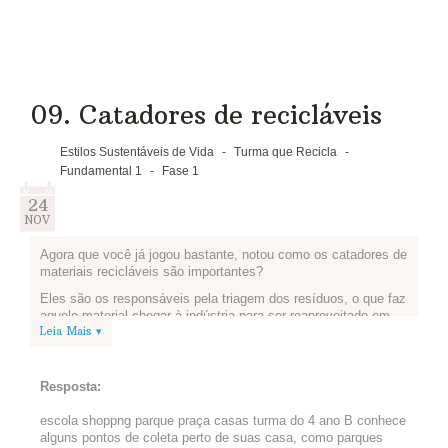
Em seguida, um de vocês pode
entrar em contato com a
cooperativa e combinar uma
09. Catadores de recicláveis
parceria para a entrega dos
recicláveis que sua escola produz.
Estilos Sustentáveis de Vida
-
Turma que Recicla
-
Fundamental 1
-
Fase 1
Conta pra gente como foi?
24
NOV
Agora que você já jogou bastante, notou como os catadores de
materiais recicláveis são importantes?
Eles são os responsáveis pela triagem dos resíduos, o que faz
aquele material chegar à indústria para ser reaproveitado em
Leia Mais ▾
um novo produto.
Mas, mesmo quando não há coleta seletiva, eles também são
figuras centrais. Por meio de suas associações, também
Resposta:
recebem recicláveis direto da comunidade para dar uma
destinação final adequada.
escola shoppng parque praça casas turma do 4 ano B conhece
Que tal procurar mais informações e colaborar com esse
alguns pontos de coleta perto de suas casa, como parques