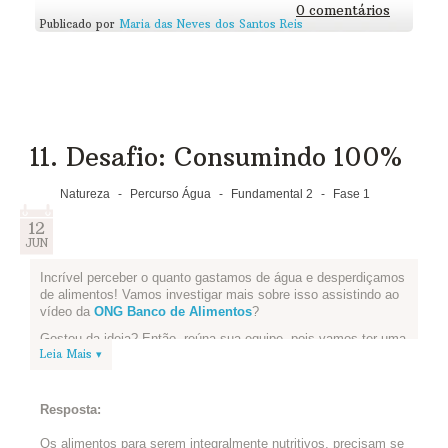
0 comentários
Publicado por
Maria das Neves dos Santos Reis
11. Desafio: Consumindo 100%
Natureza
-
Percurso Água
-
Fundamental 2
-
Fase 1
12
JUN
Incrível perceber o quanto gastamos de água e desperdiçamos
de alimentos! Vamos investigar mais sobre isso assistindo ao
vídeo da
ONG Banco de Alimentos
?
Gostou da ideia? Então, reúna sua equipe, pois vamos ter uma
Leia Mais ▾
experiência culinária!
-Vocês devem procurar um alimento comum na região de
vocês. Ele deve fazer parte da alimentação cotidiana, mas
Resposta:
muitas vezes é desperdiçado por não ser integralmente usado
ou porque parte dele não é vista como própria para consumo.
Os alimentos para serem integralmente nutritivos, precisam se