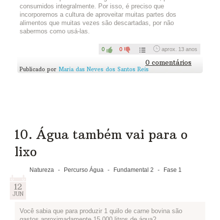
-Converse com cozinheiras, mães e nutricionistas para saber
consumidos integralmente. Por isso, é preciso que
como vocês poderiam utilizar esse alimento por inteiro.
incorporemos a cultura de aproveitar muitas partes dos
alimentos que muitas vezes são descartadas, por não
-Escolham ou criem uma receita com este alimento e testem
sabermos como usá-las.
para ver se fica boa.
-Se for possível fotografem ou gravem um vídeo de vocês
0
0
aprox. 13 anos
produzindo a receita e postem tudo aqui, junto com a receita.
0 comentários
Publicado por
Maria das Neves dos Santos Reis
Assim teremos ideias de todo o Brasil para o uso integral dos
alimentos!
Vale conhecer as dicas do
Banco de Alimentos
sobre como
não desperdiçar comida usando os alimentos integralmente.
Assista...
10. Água também vai para o
lixo
Natureza
-
Percurso Água
-
Fundamental 2
-
Fase 1
12
JUN
Você sabia que para produzir 1 quilo de carne bovina são
gastos aproximadamente 15.000 litros de água?