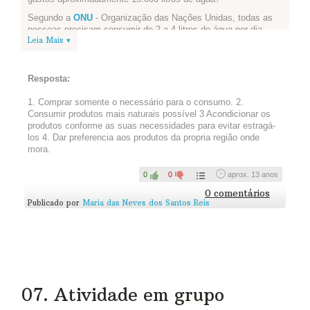
Segundo a
ONU
- Organização das Nações Unidas, todas as
pessoas precisam consumir de 2 a 4 litros de água por dia,
Leia Mais ▾
mas necessitam de 2.000 a 5.000 litros de água para produzir
os alimentos que consomem diariamente.
Para garantir o direito à água e à alimentação para todos,
Resposta:
precisamos mudar nossa forma de produzir e consumir
alimentos.
1. Comprar somente o necessário para o consumo. 2.
Quando jogamos fora alimentos estamos jogando também tudo
Consumir produtos mais naturais possível 3 Acondicionar os
o que foi utilizado em seu processo produtivo, inclusive água!
produtos conforme as suas necessidades para evitar estragá-
los 4. Dar preferencia aos produtos da propria região onde
No Brasil cerca de 1/3 dos alimentos comprados vão direto
mora.
para o lixo!
E você? Que atitudes você e sua família podem fazer em casa
0
0
aprox. 13 anos
para diminuir o desperdício de alimentos?
0 comentários
Publicado por
Maria das Neves dos Santos Reis
Escreva no quadro abaixo:
07. Atividade em grupo