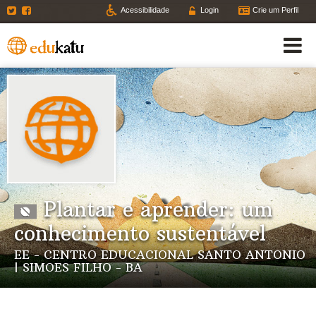
Twitter
Facebook
Acessibilidade
Login
Crie um Perfil
Plantar e aprender: um
conhecimento sustentável
EE - CENTRO EDUCACIONAL SANTO ANTONIO
| SIMOES FILHO - BA