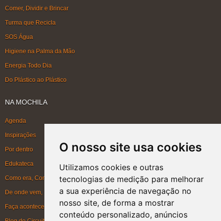
Comer, Dividir e Brincar
Turma que Recicla
SOS Água
Higiene na Palma da Mão
Energia Todo Dia
Do Plástico ao Plástico
NA MOCHILA
Agenda
Inspirações
O nosso site usa cookies
Por dentro
Edukateca
Utilizamos cookies e outras
tecnologias de medição para melhorar
Como era, Como ficou, Como será
a sua experiência de navegação no
De onde vem, Para onde vai
nosso site, de forma a mostrar
Faça acontecer
conteúdo personalizado, anúncios
Blog do Circuito