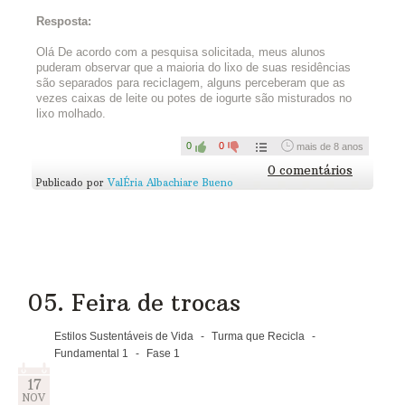
Para entender melhor e experimentar na prática, propomos um
DESAFIO
:
Resposta:
O que tem no seu lixo que não é lixo?
Olá De acordo com a pesquisa solicitada, meus alunos
puderam observar que a maioria do lixo de suas residências
são separados para reciclagem, alguns perceberam que as
vezes caixas de leite ou potes de iogurte são misturados no
lixo molhado.
Separe durante um dia tudo o que
0
0
mais de 8 anos
você jogaria no lixo e que pode ser
0 comentários
Publicado por
ValÉria Albachiare Bueno
reaproveitado ou reciclado. Conte
abaixo quais foram suas
descobertas e destine esse material
corretamente.
05. Feira de trocas
Estilos Sustentáveis de Vida
-
Turma que Recicla
-
Fundamental 1
-
Fase 1
17
NOV