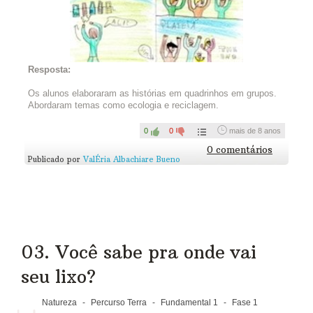
Você deve usar sua criatividade e
produzir uma história em
quadrinhos sobre como pode
diminuir o consumo de recursos
Resposta:
naturais e a geração de resíduos
Os alunos elaboraram as histórias em quadrinhos em grupos.
no seu dia a dia.
Abordaram temas como ecologia e reciclagem.
Vale desenhar, ou usar sites gratuitos para montar sua HQ,
0
0
mais de 8 anos
como o
Pixton
ou o
Meu Gibi
.
0 comentários
Publicado por
ValÉria Albachiare Bueno
Depois, é só compartilhar o
desenho ou o link. Vamos lá?
Se preferir, também pode reunir sua equipe e fazer essa
atividade em grupo.
03. Você sabe pra onde vai
seu lixo?
Natureza
-
Percurso Terra
-
Fundamental 1
-
Fase 1