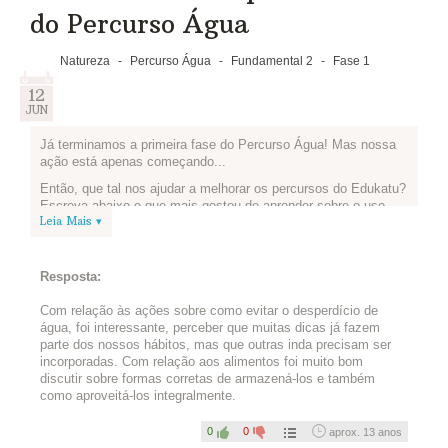
Vamos fazer a feira de trocas?
do Percurso Água
Poste abaixo as ideias de sua
equipe e o que já planejaram.
Natureza
-
Percurso Água
-
Fundamental 2
-
Fase 1
12
JUN
Já terminamos a primeira fase do Percurso Água! Mas nossa
ação está apenas começando...
Então, que tal nos ajudar a melhorar os percursos do Edukatu?
Escreva abaixo o que mais gostou de aprender sobre o uso
Leia Mais ▾
consciente da água e dos alimentos e o que podemos
melhorar.
Resposta:
Com relação às ações sobre como evitar o desperdício de
água, foi interessante, perceber que muitas dicas já fazem
parte dos nossos hábitos, mas que outras inda precisam ser
incorporadas. Com relação aos alimentos foi muito bom
discutir sobre formas corretas de armazená-los e também
como aproveitá-los integralmente.
0
0
aprox. 13 anos