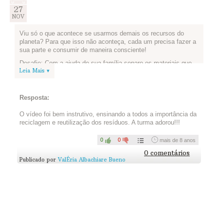
27
NOV
Viu só o que acontece se usarmos demais os recursos do
planeta? Para que isso não aconteça, cada um precisa fazer a
sua parte e consumir de maneira consciente!
Desafio: Com a ajuda de sua família separe os materiais que
Leia Mais ▾
podem ser reciclados, durante um dia. Depois, pense em como
vocês podem diminuir a quantidade de lixo produzido na sua
casa. Converse com todos, juntos vocês podem ter ótimas
ideias.
Resposta:
Agora conte pra gente o que vocês pensaram e como irão
O vídeo foi bem instrutivo, ensinando a todos a importância da
fazer para reduzir a quantidade de lixo:
reciclagem e reutilização dos resíduos. A turma adorou!!!
0
0
mais de 8 anos
0 comentários
Publicado por
ValÉria Albachiare Bueno