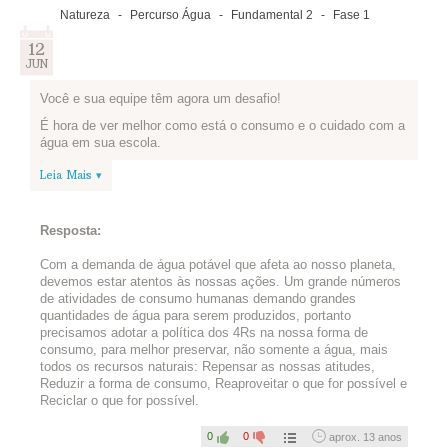
Natureza
-
Percurso Água
-
Fundamental 2
-
Fase 1
12
JUN
Você e sua equipe têm agora um desafio!
É hora de ver melhor como está o consumo e o cuidado com a
água em sua escola.
Reúna-se com a sua equipe e visitem as áreas da escola onde
Leia Mais ▾
há torneiras: cozinha, banheiros, bebedouros etc.
Tentem identificar se há torneiras pingando ou algum tipo de
vazamento.
Resposta:
Depois da inspeção, façam um post contando se identificaram
desperdício e, caso sim, dando dicas de como isso poderia ser
Com a demanda de água potável que afeta ao nosso planeta,
solucionado!
devemos estar atentos às nossas ações. Um grande números
de atividades de consumo humanas demando grandes
Sua equipe não identificou nenhum desperdício? Parabéns
quantidades de água para serem produzidos, portanto
para sua escola! Mas isso não é desculpa para se acomodar,
precisamos adotar a política dos 4Rs na nossa forma de
não é mesmo? Quais medidas seu grupo acredita que podem
consumo, para melhor preservar, não somente a água, mais
ser tomadas para economizar água? Vamos lá?
todos os recursos naturais: Repensar as nossas atitudes,
Reduzir a forma de consumo, Reaproveitar o que for possível e
Reciclar o que for possível.
0
0
aprox. 13 anos