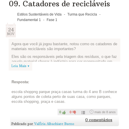
09. Catadores de recicláveis
Estilos Sustentáveis de Vida
-
Turma que Recicla
-
Fundamental 1
-
Fase 1
24
NOV
Agora que você já jogou bastante, notou como os catadores de
materiais recicláveis são importantes?
Eles são os responsáveis pela triagem dos resíduos, o que faz
aquele material chegar à indústria para ser reaproveitado em
Leia Mais ▾
um novo produto.
Mas, mesmo quando não há coleta seletiva, eles também são
figuras centrais. Por meio de suas associações, também
Resposta:
recebem recicláveis direto da comunidade para dar uma
destinação final adequada.
escola shoppng parque praça casas turma do 4 ano B conhece
Que tal procurar mais informações e colaborar com esse
alguns pontos de coleta perto de suas casa, como parques,
trabalho?
escola shopping, praça e casas.
Reúna sua equipe e pesquise os
0
0
mais de 8 anos
pontos de descarte ou cooperativas
0 comentários
Publicado por
ValÉria Albachiare Bueno
perto de vocês.