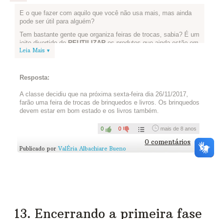
E o que fazer com aquilo que você não usa mais, mas ainda
pode ser útil para alguém?
Tem bastante gente que organiza feiras de trocas, sabia? É um
jeito divertido de
REUTILIZAR
os produtos que ainda estão em
Leia Mais ▾
bom estado, mas que não queremos mais.
Novo Desafio em grupo!
Resposta:
Que tal reunir novamente sua equipe e pensar juntos quais
A classe decidiu que na próxima sexta-feira dia 26/11/2017,
itens vocês gostariam de trocar? Veja com seu professor se é
farão uma feira de trocas de brinquedos e livros. Os brinquedos
possível fazer uma feira de trocas na escola!
devem estar em bom estado e os livros também.
Vale conhecer este
site
com dicas e um mapa com algumas
feiras já realizadas no Brasil.
0
0
mais de 8 anos
Também pode ser legal conversar com colegas - outros alunos,
0 comentários
Publicado por
ValÉria Albachiare Bueno
professores, diretor, bibliotecário da escola - para organizar
esse evento. Quanto mais gente estiver na brincadeira, maior
será a diversão e maior será o número de cidadãos
conscientes!
13. Encerrando a primeira fase