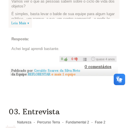
Vamos ver o que as pessoas sabem sobre o ciclo de vida dos
objetos?
É simples, basta levar o balde de sua equipe para algum lugar
público - um parque, a rua, um centro comercial - e pedir às
Leia Mais ▾
pessoas que estiverem ali para escolher um dos objetos e
contar para você como é seu ciclo de vida.
Ou então aprofundar o tema, batendo papo com um
Resposta:
especialista na produção de um dos objetos que vocês
escolheram.
Achei legal aprendi bastante.
Registre as respostas: vale gravar um vídeo ou fazer um texto
e tirar fotos. As respostas podem te surpreender!
0
0
quase 4 anos
Compartilhe conosco sua(s) entrevista(s) publicando no
0 comentários
Publicado por
Geraldo Soares da Silva Neto
YouTube e colando o link abaixo(se for vídeo) ou postando
da Equipe
REFLORESTAR
e mais 1 equipe
abaixo (se for texto e fotos):
Para te inspirar, vale assistir ao trailer do filme vídeo Lixo
Extraordinário, projeto do artista plástico Vik Muniz que mostra
a situação de um dos maiores aterros sanitários do mundo.
Assista...
03. Entrevista
Natureza
-
Percurso Terra
-
Fundamental 2
-
Fase 2