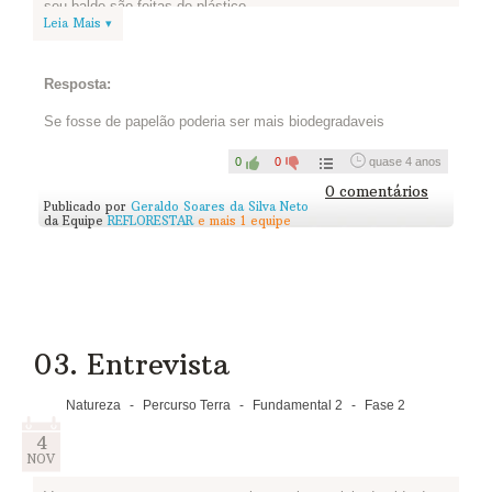
seu balde são feitas de plástico.
Leia Mais ▾
Mas nem sempre foi assim: o plástico como conhecemos hoje
tem menos de um século. O que nos leva à pergunta dessa
atividade: Se essas coisas não fossem de plástico, como
Resposta:
seriam? O que mudaria? Como embalaríamos as coisas?
Assista ao vídeo abaixo para entender melhor. Vale também
Se fosse de papelão poderia ser mais biodegradaveis
pesquisar, usar sua criatividade e responder em texto ou em
desenho, como você preferir. Publique sua resposta abaixo:
0
0
quase 4 anos
0 comentários
Assista...
Publicado por
Geraldo Soares da Silva Neto
da Equipe
REFLORESTAR
e mais 1 equipe
03. Entrevista
Natureza
-
Percurso Terra
-
Fundamental 2
-
Fase 2
4
NOV