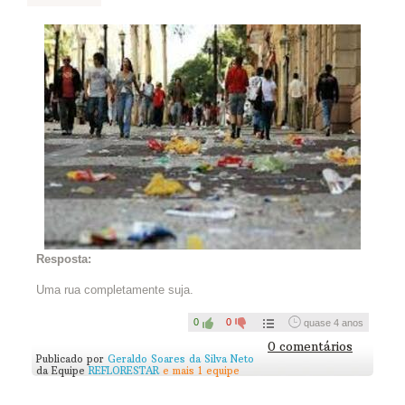
Poste abaixo uma foto que demonstre como sua equipe
executou a campanha ou o link para um vídeo de vocês em
ação. Se quiser, poste também um texto contando pra gente o
que achou de fazer uma campanha.
Resposta:
Uma rua completamente suja.
0
0
quase 4 anos
0 comentários
Publicado por
Geraldo Soares da Silva Neto
da Equipe
REFLORESTAR
e mais 1 equipe