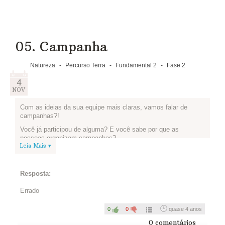
05. Campanha
Natureza
-
Percurso Terra
-
Fundamental 2
-
Fase 2
4
NOV
Com as ideias da sua equipe mais claras, vamos falar de
campanhas?!
Você já participou de alguma? E você sabe por que as
pessoas organizam campanhas?
Leia Mais ▾
Pausa! Para nos inspirar, que tal conhecer algumas iniciativas,
como a campanha do Instituto Akatu contra o Desperdício de
Alimentos (abaixo) e os cartazes feitos pelo grupo
Fast, Free
Resposta:
& Fun
(esse link vai para uma página do Facebook, verifique
se você pode acessá-la com sua conta pessoal).
Errado
Está na hora de fazer a nossa. Que tal tratar dos
4Rs
, que
vimos na fase anterior? Vamos pensar sobre a nossa
0
0
quase 4 anos
campanha? O que vocês estão preparando? Como estão
0 comentários
organizando tudo? Quais resultados esperam alcançar?