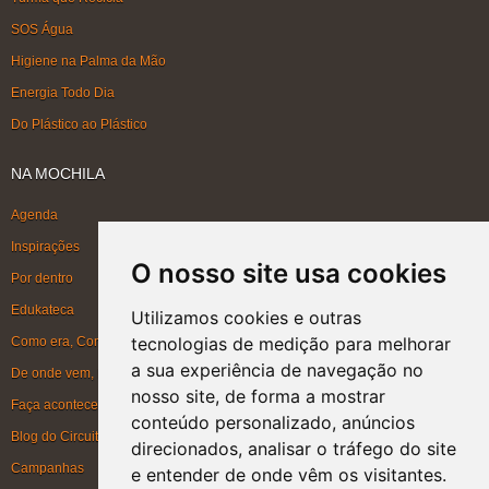
SOS Água
Higiene na Palma da Mão
Energia Todo Dia
Do Plástico ao Plástico
NA MOCHILA
Agenda
Inspirações
O nosso site usa cookies
Por dentro
Edukateca
Utilizamos cookies e outras
tecnologias de medição para melhorar
Como era, Como ficou, Como será
a sua experiência de navegação no
De onde vem, Para onde vai
nosso site, de forma a mostrar
Faça acontecer
conteúdo personalizado, anúncios
Blog do Circuito
direcionados, analisar o tráfego do site
Campanhas
e entender de onde vêm os visitantes.