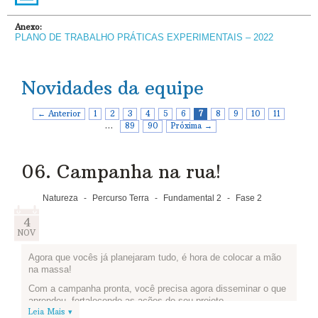
Anexo:
PLANO DE TRABALHO PRÁTICAS EXPERIMENTAIS – 2022
Novidades da equipe
← Anterior
1
2
3
4
5
6
7
8
9
10
11
…
89
90
Próxima →
06. Campanha na rua!
Natureza
-
Percurso Terra
-
Fundamental 2
-
Fase 2
4
NOV
Agora que vocês já planejaram tudo, é hora de colocar a mão
na massa!
Com a campanha pronta, você precisa agora disseminar o que
aprendeu, fortalecendo as ações do seu projeto.
Leia Mais ▾