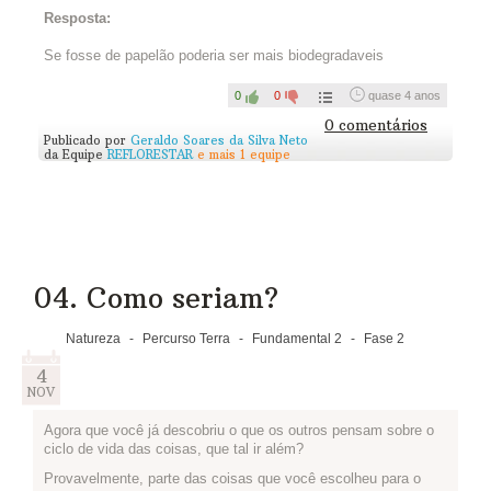
atividade: Se essas coisas não fossem de plástico, como
Resposta:
seriam? O que mudaria? Como embalaríamos as coisas?
Assista ao vídeo abaixo para entender melhor. Vale também
Se fosse de papelão poderia ser mais biodegradaveis
pesquisar, usar sua criatividade e responder em texto ou em
desenho, como você preferir. Publique sua resposta abaixo:
0
0
quase 4 anos
0 comentários
Assista...
Publicado por
Geraldo Soares da Silva Neto
da Equipe
REFLORESTAR
e mais 1 equipe
04. Como seriam?
Natureza
-
Percurso Terra
-
Fundamental 2
-
Fase 2
4
NOV
Agora que você já descobriu o que os outros pensam sobre o
ciclo de vida das coisas, que tal ir além?
Provavelmente, parte das coisas que você escolheu para o