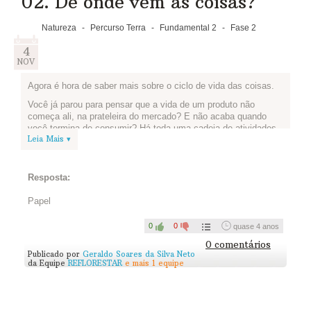
02. De onde vêm as coisas?
Natureza
-
Percurso Terra
-
Fundamental 2
-
Fase 2
4
NOV
Agora é hora de saber mais sobre o ciclo de vida das coisas.
Você já parou para pensar que a vida de um produto não
começa ali, na prateleira do mercado? E não acaba quando
você termina de consumir? Há toda uma cadeia de atividades
Leia Mais ▾
para que isso aconteça, e todas tem impactos no meio
ambiente e na sociedade. Isso é o que chamamos de ciclo de
vida desse produto. Assista ao vídeo abaixo, produzido pela
Braskem, que te ajuda a entender mais sobre esse conceito.
Resposta:
Em seguida, você e sua equipe devem partir para a pesquisa,
Papel
e buscar em sites e livros ou perguntando para seus
professores, como funciona o ciclo de vida dos produtos que
0
0
quase 4 anos
escolheram na atividade anterior - incluindo o balde!
0 comentários
Algumas perguntas podem ajudar a orientar suas buscas: que
Publicado por
Geraldo Soares da Silva Neto
tipo de recurso natural foi utilizado para produzir este produto?
da Equipe
REFLORESTAR
e mais 1 equipe
Estes recursos são renováveis ou não renováveis? Este
produto tem características mais sustentáveis? Como é a
embalagem para transportar e comercializar este produto? Do
que a embalagem é feita? Este produto tem uma vida útil