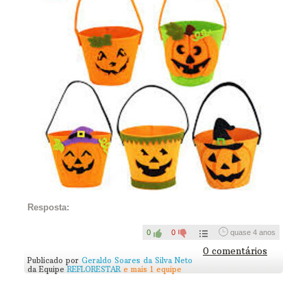
Terminou? Tire uma foto e publique aqui pra gente ver como
ficou!
Resposta:
0
0
quase 4 anos
0 comentários
Publicado por
Geraldo Soares da Silva Neto
da Equipe
REFLORESTAR
e mais 1 equipe