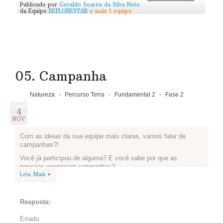
Publicado por
Geraldo Soares da Silva Neto
da Equipe
REFLORESTAR
e mais 1 equipe
Você e sua equipe podem fazer um texto, um vídeo ou mesmo
um desenho. Ou tudo junto. E publicar no espaço abaixo.
Compartilhem as ideias com outros participantes do Edukatu e
vejam se alguém tem mais sugestões bacanas para vocês!
Essa rede permite a troca! Experimente isso!
05. Campanha
Natureza
-
Percurso Terra
-
Fundamental 2
-
Fase 2
4
NOV
Com as ideias da sua equipe mais claras, vamos falar de
campanhas?!
Você já participou de alguma? E você sabe por que as
pessoas organizam campanhas?
Leia Mais ▾
Pausa! Para nos inspirar, que tal conhecer algumas iniciativas,
como a campanha do Instituto Akatu contra o Desperdício de
Alimentos (abaixo) e os cartazes feitos pelo grupo
Fast, Free
Resposta:
& Fun
(esse link vai para uma página do Facebook, verifique
se você pode acessá-la com sua conta pessoal).
Errado