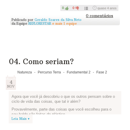
Está na hora de fazer a nossa. Que tal tratar dos
4Rs
, que
vimos na fase anterior? Vamos pensar sobre a nossa
0
0
quase 4 anos
campanha? O que vocês estão preparando? Como estão
0 comentários
organizando tudo? Quais resultados esperam alcançar?
Publicado por
Geraldo Soares da Silva Neto
da Equipe
REFLORESTAR
e mais 1 equipe
Você e sua equipe podem fazer um texto, um vídeo ou mesmo
um desenho. Ou tudo junto. E publicar no espaço abaixo.
Compartilhem as ideias com outros participantes do Edukatu e
vejam se alguém tem mais sugestões bacanas para vocês!
Essa rede permite a troca! Experimente isso!
04. Como seriam?
Natureza
-
Percurso Terra
-
Fundamental 2
-
Fase 2
4
NOV
Agora que você já descobriu o que os outros pensam sobre o
ciclo de vida das coisas, que tal ir além?
Provavelmente, parte das coisas que você escolheu para o
seu balde são feitas de plástico.
Leia Mais ▾
Mas nem sempre foi assim: o plástico como conhecemos hoje
tem menos de um século. O que nos leva à pergunta dessa