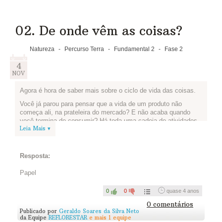
longa? Este produto pode ser reutilizado e transformado em
outra coisa no fim de sua vida útil? Os componentes deste
produto podem ser reciclados? Como deve ser seu descarte
02. De onde vêm as coisas?
correto?
Façam um esquema simplificado do ciclo de vida de cada
Natureza
-
Percurso Terra
-
Fundamental 2
-
Fase 2
produto - pode ser texto, desenho, história em quadrinhos, foto
- e publiquem aqui:
4
NOV
Assista...
Agora é hora de saber mais sobre o ciclo de vida das coisas.
Você já parou para pensar que a vida de um produto não
começa ali, na prateleira do mercado? E não acaba quando
você termina de consumir? Há toda uma cadeia de atividades
Leia Mais ▾
para que isso aconteça, e todas tem impactos no meio
ambiente e na sociedade. Isso é o que chamamos de ciclo de
vida desse produto. Assista ao vídeo abaixo, produzido pela
Braskem, que te ajuda a entender mais sobre esse conceito.
Resposta:
Em seguida, você e sua equipe devem partir para a pesquisa,
Papel
e buscar em sites e livros ou perguntando para seus
professores, como funciona o ciclo de vida dos produtos que
0
0
quase 4 anos
escolheram na atividade anterior - incluindo o balde!
0 comentários
Algumas perguntas podem ajudar a orientar suas buscas: que
Publicado por
Geraldo Soares da Silva Neto
tipo de recurso natural foi utilizado para produzir este produto?
da Equipe
REFLORESTAR
e mais 1 equipe