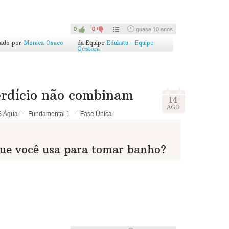
0
0
quase 10 anos
cado por
Monica Osaco
da Equipe
Edukatu - Equipe
Gestora
erdício não combinam
14
AGO
 Água
-
Fundamental 1
-
Fase Única
ue você usa para tomar banho?
a sem desperdício?
ciente para deixar o corpo limpo e gasta cerca de
75
garrafas PET de 2,5L...
astar 150 litros, o dobro de água recomendada...