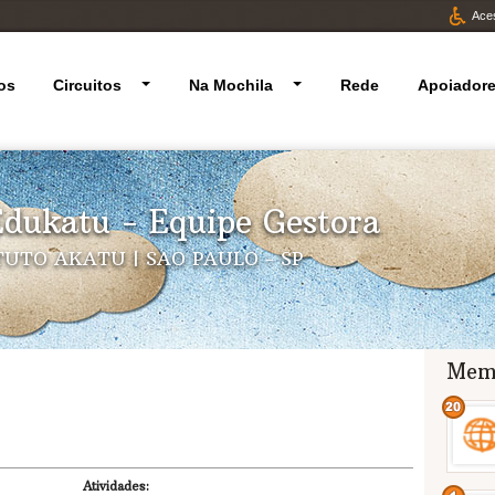
Aces
os
Circuitos
Na Mochila
Rede
Apoiador
dukatu - Equipe Gestora
TUTO AKATU | SAO PAULO - SP
Mem
Atividades: