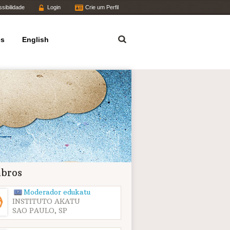
sibilidade
Login
Crie um Perfil
Termo
es
English
bros
Moderador edukatu
INSTITUTO AKATU
SAO PAULO, SP