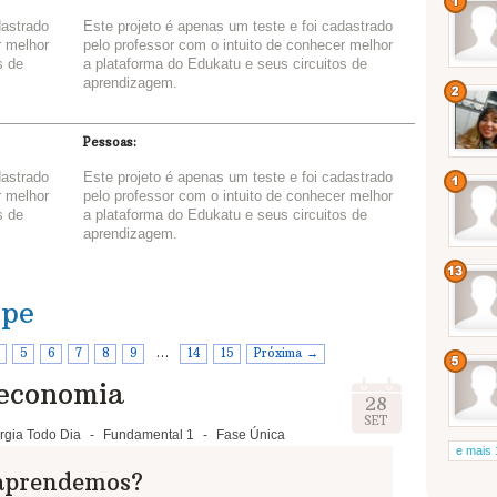
dastrado
Este projeto é apenas um teste e foi cadastrado
r melhor
pelo professor com o intuito de conhecer melhor
s de
a plataforma do Edukatu e seus circuitos de
aprendizagem.
Pessoas:
dastrado
Este projeto é apenas um teste e foi cadastrado
r melhor
pelo professor com o intuito de conhecer melhor
s de
a plataforma do Edukatu e seus circuitos de
aprendizagem.
ipe
5
6
7
8
9
…
14
15
Próxima →
 economia
28
SET
rgia Todo Dia
-
Fundamental 1
-
Fase Única
e mais 
 aprendemos?