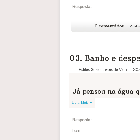
Resposta:
0 comentários
Publi
03. Banho e desp
Estilos Sustentáveis de Vida
-
SOS
Já pensou na água q
2. ETIQUETA B
Leia Mais ▾
Essa água é limpa... Vamos usá-l
Resposta:
Um banho de
5 minutos
é o sufi
litros
de água, que equivale a 30 
bom
Já um banho de 10 minutos pode g