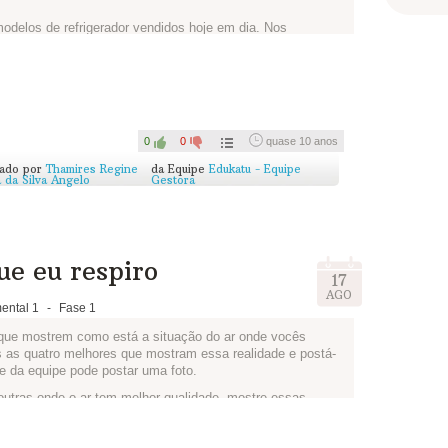
odelos de refrigerador vendidos hoje em dia. Nos
 sempre colada na frente, bem às vistas de quem está
stá disponível em alguns sites que vendem esses
jude a decidir:
0
0
quase 10 anos
cado por
Thamires Regine
da Equipe
Edukatu - Equipe
 da Silva Angelo
Gestora
ue eu respiro
17
AGO
ental 1
-
Fase 1
 que mostrem como está a situação do ar onde vocês
 as quatro melhores que mostram essa realidade e postá-
e da equipe pode postar uma foto.
outras onde o ar tem melhor qualidade, mostre essas
desenhar!