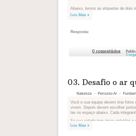
Abaixo, temos as etiquetas de dois m
aparelhos novos, essa etiqueta está
Leia Mais ▾
escolhendo o produto. Mas também e
eletrodomésticos pela internet.
Resposta:
Analise as principais informações e a
1. ETIQUETA A
0 comentários
Publi
Corga
03. Desafio o ar q
Natureza
-
Percurso Ar
-
Fundam
Você e sua equipe devem tirar fotos
vivem. Depois devem escolher juntos
las no espaço abaixo. Cada integrant
Se sua cidade tem áreas poluídas e 
Leia Mais ▾
diferenças!
Se não for possível tirar fotos, vale 