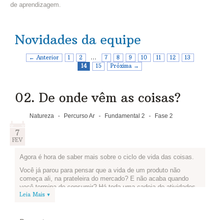
de aprendizagem.
Novidades da equipe
← Anterior
1
2
…
7
8
9
10
11
12
13
14
15
Próxima →
02. De onde vêm as coisas?
Natureza
-
Percurso Ar
-
Fundamental 2
-
Fase 2
7
FEV
Agora é hora de saber mais sobre o ciclo de vida das coisas.
Você já parou para pensar que a vida de um produto não
começa ali, na prateleira do mercado? E não acaba quando
você termina de consumir? Há toda uma cadeia de atividades
Leia Mais ▾
para que isso aconteça, e todas têm impactos no meio
ambiente e na sociedade. Isso é o que chamamos de ciclo de
vida desse produto. Assista ao vídeo abaixo, produzido pela