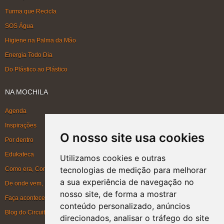
Turma que Recicla
SOS Água
Higiene na Palma da Mão
Energia Todo Dia
Do Plástico ao Plástico
NA MOCHILA
Agenda
Inspirações
O nosso site usa cookies
Por dentro
Edukateca
Utilizamos cookies e outras
tecnologias de medição para melhorar
Como era, Como ficou, Como será
a sua experiência de navegação no
De onde vem, Para onde vai
nosso site, de forma a mostrar
Faça acontecer
conteúdo personalizado, anúncios
Blog do Circuito
direcionados, analisar o tráfego do site