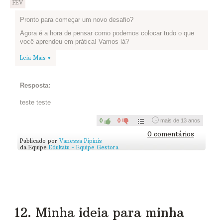
FEV
Pronto para começar um novo desafio?
Agora é a hora de pensar como podemos colocar tudo o que
você aprendeu em prática! Vamos lá?
1) Você e sua equipe devem escolher três objetos de seu
Leia Mais ▾
cotidiano. Vale tudo: caneta, lápis, borracha, giz, caderno...
Basta que sejam coisas concretas e façam parte do seu dia a
dia. Coloque-as dentro de um balde, que vai guardar esses
Resposta:
objetos até o fim das atividades.
2) Agora, vamos enfeitar o balde? Vale colagem, pintura,
teste teste
etiquetar, grafite... Fica a critério de vocês como personalizar o
seu projeto.
0
0
mais de 13 anos
Terminou? Tire uma foto e publique aqui pra gente ver como
0 comentários
Publicado por
Vanessa Pipinis
ficou!
da Equipe
Edukatu - Equipe Gestora
12. Minha ideia para minha