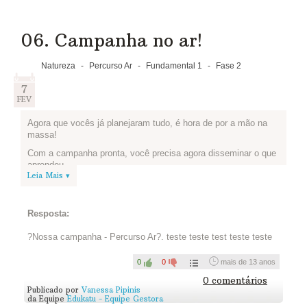
06. Campanha no ar!
Natureza
-
Percurso Ar
-
Fundamental 1
-
Fase 2
7
FEV
Agora que vocês já planejaram tudo, é hora de por a mão na
massa!
Com a campanha pronta, você precisa agora disseminar o que
aprendeu.
Leia Mais ▾
Poste abaixo uma foto que demonstre como sua equipe
executou a campanha, ou o link para um vídeo de vocês em
ação. Se quiser, poste também um texto contando pra gente o
Resposta:
que achou de fazer uma campanha.
?Nossa campanha - Percurso Ar?. teste teste test teste teste
0
0
mais de 13 anos
0 comentários
Publicado por
Vanessa Pipinis
da Equipe
Edukatu - Equipe Gestora