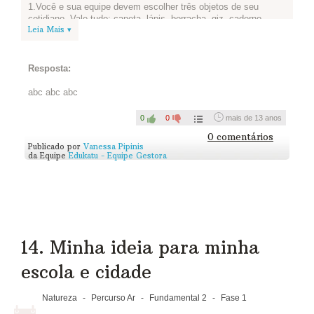
1.Você e sua equipe devem escolher três objetos de seu
cotidiano. Vale tudo: caneta, lápis, borracha, giz, caderno...
Leia Mais ▾
Basta que sejam coisas concretas e façam parte do seu dia a
dia. Coloque-as dentro de um balde, que vai guardar esses
objetos até o fim das atividades.
Resposta:
2.Agora, vamos enfeitar o balde? Vale colagem, pintura,
etiquetar, grafite... fica a critério de vocês como personalizar o
abc abc abc
seu projeto.
Terminou? Tire uma foto do balde e publique aqui pra gente ver
0
0
mais de 13 anos
como ficou!
0 comentários
Publicado por
Vanessa Pipinis
da Equipe
Edukatu - Equipe Gestora
14. Minha ideia para minha
escola e cidade
Natureza
-
Percurso Ar
-
Fundamental 2
-
Fase 1