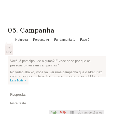
05. Campanha
Natureza
-
Percurso Ar
-
Fundamental 1
-
Fase 2
7
FEV
Você já participou de alguma? E você sabe por que as
pessoas organizam campanhas?
No vídeo abaixo, você vai ver uma campanha que o Akatu fez
sobre o aquecimento global, em parceria com o jornal Metro.
Leia Mais ▾
Confira também a campanha de cartazes organizada pelo
grupo
Fast, Free & Fun
(o link é uma página do Facebook,
confirme se você pode acessá-la com sua conta). Gostou do
cartaz?
Resposta:
Então é isso! As pessoas fazem campanhas quando querem
teste teste
defender ou apoiar algo!
Que tal liderar uma campanha para que mais pessoas adotem
0
0
mais de 13 anos