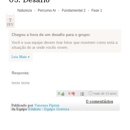
Natureza
-
Percurso Ar
-
Fundamental 2
-
Fase 1
7
FEV
Chegou a hora de um desafio para o grupo:
Você e sua equipe devem tirar fotos que mostrem como está a
situação do ar onde vocês vivem.
Depois devem escolher juntos as 4 melhores imagens que
Leia Mais ▾
mostram esta realidade e postar. Cada integrante pode postar 1
foto.
Se sua cidade tem áreas poluídas e outras onde o ar tem
Resposta:
melhor qualidade, mostrem estas diferenças!
teste teste
Se não for possível tirar fotos, vale desenhar ou mesmo
gravar um vídeo utilizando uma câmera ou celular!
0
0
mais de 13 anos
0 comentários
Publicado por
Vanessa Pipinis
da Equipe
Edukatu - Equipe Gestora