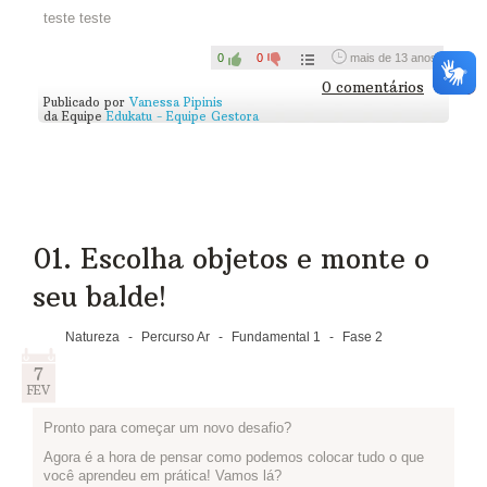
produzidos até você.
teste teste
3) Já fizeram a lista? Então publiquem aqui:
0
0
mais de 13 anos
0 comentários
Publicado por
Vanessa Pipinis
da Equipe
Edukatu - Equipe Gestora
01. Escolha objetos e monte o
seu balde!
Natureza
-
Percurso Ar
-
Fundamental 1
-
Fase 2
7
FEV
Pronto para começar um novo desafio?
Agora é a hora de pensar como podemos colocar tudo o que
você aprendeu em prática! Vamos lá?