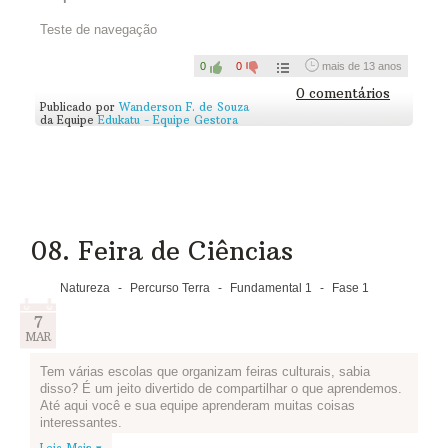
Depois da investigação concluída, compartilhe suas
Teste de navegação
observações logo abaixo. Vamos ver como estão os bairros
das escolas de todo o país =)
0
0
mais de 13 anos
0 comentários
Publicado por
Wanderson F. de Souza
da Equipe
Edukatu - Equipe Gestora
08. Feira de Ciências
Natureza
-
Percurso Terra
-
Fundamental 1
-
Fase 1
7
MAR
Tem várias escolas que organizam feiras culturais, sabia
disso? É um jeito divertido de compartilhar o que aprendemos.
Até aqui você e sua equipe aprenderam muitas coisas
interessantes.