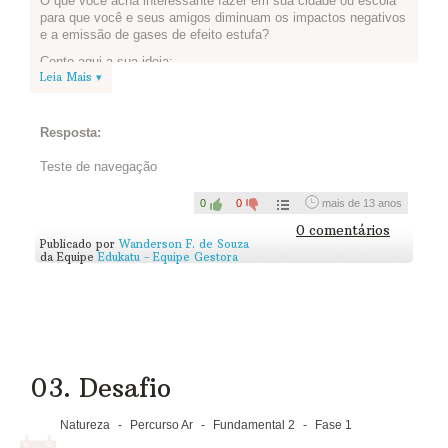
O que você acha interessante fazer em sua cidade ou escola
para que você e seus amigos diminuam os impactos negativos
e a emissão de gases de efeito estufa?
Conte aqui a sua ideia:
Leia Mais ▾
Resposta:
Teste de navegação
0
0
mais de 13 anos
0 comentários
Publicado por
Wanderson F. de Souza
da Equipe
Edukatu - Equipe Gestora
03. Desafio
Natureza
-
Percurso Ar
-
Fundamental 2
-
Fase 1