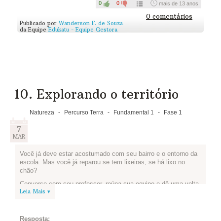
0
0
mais de 13 anos
Agora conte pra gente o que vocês pensaram e como irão
0 comentários
fazer para reduzir a quantidade de lixo:
Publicado por
Wanderson F. de Souza
da Equipe
Edukatu - Equipe Gestora
10. Explorando o território
Natureza
-
Percurso Terra
-
Fundamental 1
-
Fase 1
7
MAR
Você já deve estar acostumado com seu bairro e o entorno da
escola. Mas você já reparou se tem lixeiras, se há lixo no
chão?
Converse com seu professor, reúna sua equipe e dê uma volta
Leia Mais ▾
no bairro da escola. Veja o que te chama atenção em relação
as calçadas, as ruas, as casas, se tem
coleta seletiva
, se as
pessoas costumam colocar o lixo no horário correto que o
caminhão vai passar.
Resposta: