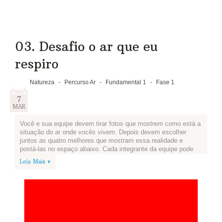
03. Desafio o ar que eu
respiro
Natureza
-
Percurso Ar
-
Fundamental 1
-
Fase 1
7
MAR
Você e sua equipe devem tirar fotos que mostrem como está a
situação do ar onde vocês vivem. Depois devem escolher
juntos as quatro melhores que mostram essa realidade e
postá-las no espaço abaixo. Cada integrante da equipe pode
postar uma foto.
Leia Mais ▾
Se sua cidade tem áreas poluídas e outras onde o ar tem
melhor qualidade, mostre essas diferenças!
Se não for possível tirar fotos, vale desenhar!