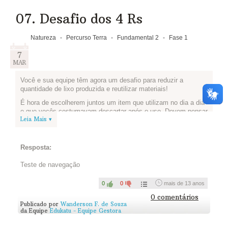
Compartilha sua matéria logo abaixo pra gente ver como ficou!
07. Desafio dos 4 Rs
Natureza
-
Percurso Terra
-
Fundamental 2
-
Fase 1
7
MAR
Você e sua equipe têm agora um desafio para reduzir a
quantidade de lixo produzida e reutilizar materiais!
É hora de escolherem juntos um item que utilizam no dia a dia
e que vocês costumavam descartar após o uso. Devem pensar
Leia Mais ▾
como poderiam reutilizá-lo, sugerindo até mesmo uma nova
finalidade para ele.
Conheça o projeto que os alunos e professores da EE Luiza
Resposta:
Nunes Bezerra criaram para reutilizar o que antes ia para o
lixo:
Artistas do Plástico
.
Teste de navegação
Veja alguns links para inspirar todos vocês!
0
0
mais de 13 anos
Recicloteca
0 comentários
Toodo Eco
Publicado por
Wanderson F. de Souza
da Equipe
Edukatu - Equipe Gestora
Gecko Stickers