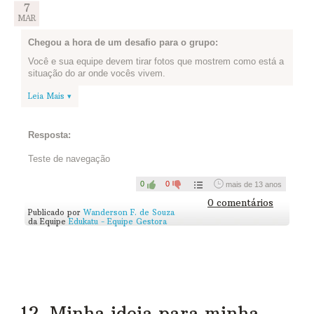
7
MAR
Chegou a hora de um desafio para o grupo:
Você e sua equipe devem tirar fotos que mostrem como está a
situação do ar onde vocês vivem.
Depois devem escolher juntos as 4 melhores imagens que
Leia Mais ▾
mostram esta realidade e postar. Cada integrante pode postar 1
foto.
Se sua cidade tem áreas poluídas e outras onde o ar tem
Resposta:
melhor qualidade, mostrem estas diferenças!
Teste de navegação
Se não for possível tirar fotos, vale desenhar ou mesmo
gravar um vídeo utilizando uma câmera ou celular!
0
0
mais de 13 anos
0 comentários
Publicado por
Wanderson F. de Souza
da Equipe
Edukatu - Equipe Gestora
12. Minha ideia para minha