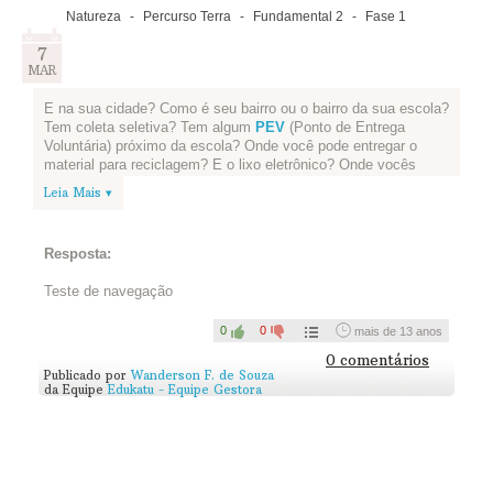
Natureza
-
Percurso Terra
-
Fundamental 2
-
Fase 1
7
MAR
E na sua cidade? Como é seu bairro ou o bairro da sua escola?
Tem coleta seletiva? Tem algum
PEV
(Ponto de Entrega
Voluntária) próximo da escola? Onde você pode entregar o
material para reciclagem? E o lixo eletrônico? Onde vocês
podem descartar? Tem lixo nas ruas? No chão da escola?
Leia Mais ▾
Reúna sua equipe levantes essas e outras questões que vocês
acharem interessantes e façam uma notícia de jornal. Vocês
são os repórteres e podem criar um nome para o jornal, o título
Resposta:
da matéria, colocar foto e escrever a matéria. Vai ficar incrível!
Teste de navegação
Depois vocês podem disponibilizar o jornal para todos da
escola num mural da sala, da escola ou se for virtual por e-
0
0
mais de 13 anos
mail, informando toda a comunidade escolar sobre como o
bairro está e o que pode ser melhorado.
0 comentários
Publicado por
Wanderson F. de Souza
Veja algumas inspirações:
da Equipe
Edukatu - Equipe Gestora
Jornal do Pequeno Cidadão
Joca
Que bacana, não? Mãos à obra! =)