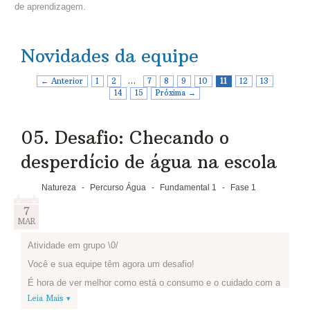
de aprendizagem.
Novidades da equipe
← Anterior
1
2
…
7
8
9
10
11
12
13
14
15
Próxima →
05. Desafio: Checando o
desperdício de água na escola
Natureza
-
Percurso Água
-
Fundamental 1
-
Fase 1
7
MAR
Atividade em grupo \0/
Você e sua equipe têm agora um desafio!
É hora de ver melhor como está o consumo e o cuidado com a
água em sua escola.
Leia Mais ▾