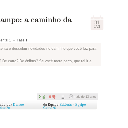
campo: a caminho da
31
JAN
ental 1
-
Fase 1
tenta e descobrir novidades no caminho que você faz para
 De carro? De ônibus? Se você mora perto, que tal ir a
ara a escola prestando bastante atenção no meio de
o o jeito que você olha para as coisas. Às vezes pela
coisas incríveis que estão a nossa volta!
ário de Pedestre, que pode ser uma página do seu caderno
proveitou para não desperdiçar papel. Nele anote o que
0
0
mais de 13 anos
, inclusive as coisas que são novas para você.
cado por
Denise
da Equipe
Edukatu - Equipe
lheiro
Gestora
or possível, filmar sua exploração! Conheça aqui o projeto
como alunos vão para a escola em vários lugares do
frentar.
seu diário, publicando pelo espaço disponível abaixo: