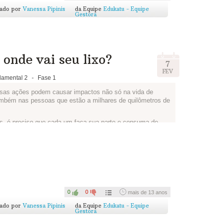
cado por
Vanessa Pipinis
da Equipe
Edukatu - Equipe
Gestora
 abaixo, contando a ideia de vocês. Se tiverem criado um
e serve. Esse conteúdo irá automaticamente para a seção
nicial, e para o Blog do Circuito, com o título
Desafio dos
onde vai seu lixo?
desenhar!
7
FEV
as pessoas!
amental 2
-
Fase 1
sas ações podem causar impactos não só na vida de
mbém nas pessoas que estão a milhares de quilômetros de
s, é preciso que cada um faça sua parte e consuma de
dem ser reciclados, durante um dia. Depois, pense em
de de lixo produzido na sua casa. Converse com sua família
tar, juntos vocês podem ter ótimas ideias.
ensaram e como irão fazer para reduzir a quantidade de
0
0
mais de 13 anos
cado por
Vanessa Pipinis
da Equipe
Edukatu - Equipe
Gestora