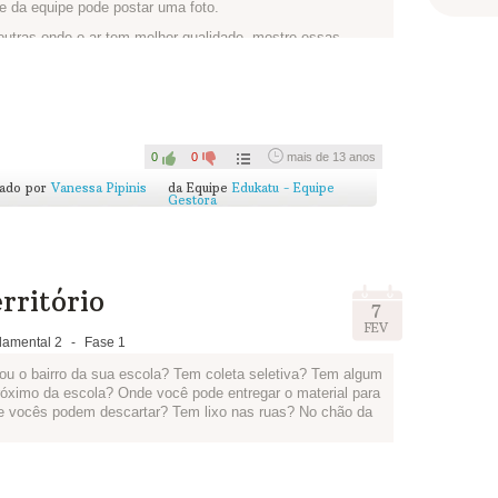
e da equipe pode postar uma foto.
outras onde o ar tem melhor qualidade, mostre essas
desenhar!
0
0
mais de 13 anos
cado por
Vanessa Pipinis
da Equipe
Edukatu - Equipe
Gestora
rritório
7
FEV
amental 2
-
Fase 1
ou o bairro da sua escola? Tem coleta seletiva? Tem algum
róximo da escola? Onde você pode entregar o material para
de vocês podem descartar? Tem lixo nas ruas? No chão da
outras questões que vocês acharem interessantes e façam
epórteres e podem criar um nome para o jornal, o título da