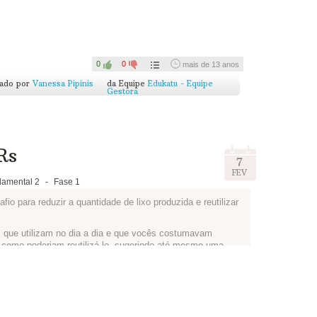
ria. Vai ficar incrível!
jornal para todos da escola num mural da sala, da escola
ndo toda a comunidade escolar sobre como o bairro está e o
0
0
mais de 13 anos
cado por
Vanessa Pipinis
da Equipe
Edukatu - Equipe
Gestora
pra gente ver como ficou!
Rs
7
FEV
amental 2
-
Fase 1
o para reduzir a quantidade de lixo produzida e reutilizar
 que utilizam no dia a dia e que vocês costumavam
 como poderiam reutilizá-lo, sugerindo até mesmo uma
rofessores da EE Luiza Nunes Bezerra criaram para
rtistas do Plástico
.
 vocês!