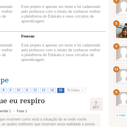
dastrado
Este projeto é apenas um teste e foi cadastrado
r melhor
pelo professor com o intuito de conhecer melhor
s de
a plataforma do Edukatu e seus circuitos de
aprendizagem.
Pessoas:
dastrado
Este projeto é apenas um teste e foi cadastrado
r melhor
pelo professor com o intuito de conhecer melhor
s de
a plataforma do Edukatu e seus circuitos de
aprendizagem.
ipe
8
9
10
11
12
13
14
15
Próxima →
ue eu respiro
7
FEV
ental 1
-
Fase 1
e mais 
 que mostrem como está a situação do ar onde vocês
 as quatro melhores que mostram essa realidade e postá-