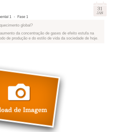
31
JAN
ental 1
-
Fase 1
aquecimento global?
 aumento da concentração de gases de efeito estufa na
do de produção e do estilo de vida da sociedade de hoje.
a história, que começa na extração de matérias-primas,
termina no descarte. Em todas essas etapas, ocorrem
. Nossas escolhas de consumo têm, portanto, impacto
contribuir muito no combate às mudanças climáticas.
r para diminuir suas emissões de gases de efeito estufa.
r ou em papel para ilustrar uma das cinco atitudes que
o abaixo.