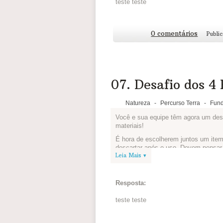
teste teste
Recicloteca
Toodo Eco
0 comentários
Gecko Stickers
Publi
Publique a imagem do item no espaço
novo produto, expliquem para que el
Novidades da Equipe, em sua página i
4 Rs
.
07. Desafio dos 4 
Se não for possível tirar fotos, vale 
Capriche! A ideia pode inspirar muit
Natureza
-
Percurso Terra
-
Fund
Você e sua equipe têm agora um desafi
materiais!
É hora de escolherem juntos um item
descartar após o uso. Devem pensar
Leia Mais ▾
nova finalidade para ele.
Conheça o projeto que os alunos e p
reutilizar o que antes ia para o lixo:
A
Resposta:
Veja alguns links para inspirar todos
teste teste
Recicloteca
Toodo Eco