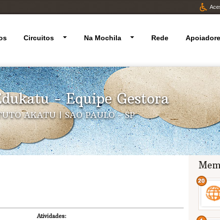
Aces
os
Circuitos
Na Mochila
Rede
Apoiador
dukatu - Equipe Gestora
TUTO AKATU | SAO PAULO - SP
Mem
Atividades: