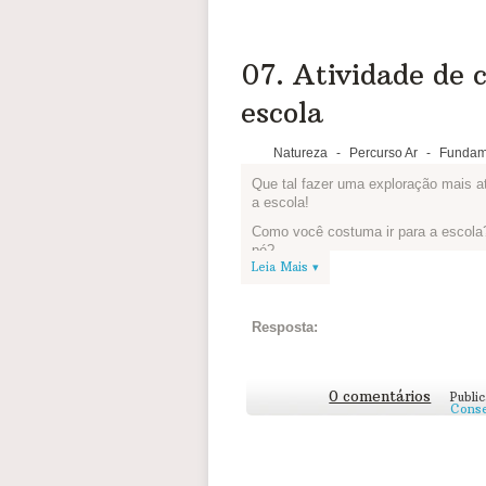
07. Atividade de 
escola
Natureza
-
Percurso Ar
-
Fundam
Que tal fazer uma exploração mais a
a escola!
Como você costuma ir para a escola?
pé?
Leia Mais ▾
O desafio é tentar fazer o caminho p
transporte que você utiliza e mudand
pressa ou falta de atenção perdemos 
Resposta:
Ao longo do caminho, utilize seu Di
ou um bloquinho de folhas que você a
você conseguiu perceber de diferente
0 comentários
Publi
Conse
Você também pode fotografar ou, se f
da
UNESCO
que fotografou a forma 
mundo e os desafios que precisam en
Compartilhe algo que você anotou em 