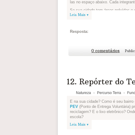
las no espaço abaixo. Cada integrant
Se sua cidade tem áreas poluídas e 
Leia Mais ▾
diferenças!
Se não for possível tirar fotos, vale 
Resposta:
0 comentários
Publi
12. Repórter do Te
Natureza
-
Percurso Terra
-
Fund
E na sua cidade? Como é seu bairro 
PEV
(Ponto de Entrega Voluntária) p
reciclagem? E o lixo eletrônico? On
escola?
Leia Mais ▾
Reúna sua equipe levantes essas e 
uma notícia de jornal. Vocês são os r