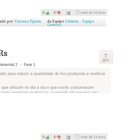
0
0
mais de 13 anos
cado por
Vanessa Pipinis
da Equipe
Edukatu - Equipe
Gestora
 abaixo, contando a ideia de vocês. Se tiverem criado um
e serve. Esse conteúdo irá automaticamente para a seção
nicial, e para o Blog do Circuito, com o título
Desafio dos
Rs
desenhar!
7
FEV
as pessoas!
amental 2
-
Fase 1
o para reduzir a quantidade de lixo produzida e reutilizar
 que utilizam no dia a dia e que vocês costumavam
 como poderiam reutilizá-lo, sugerindo até mesmo uma
rofessores da EE Luiza Nunes Bezerra criaram para
rtistas do Plástico
.
 vocês!
0
0
mais de 13 anos