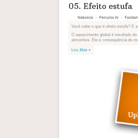
05. Efeito estufa
Natureza
-
Percurso Ar
-
Fundam
Você sabe o que é efeito estufa? E 
O aquecimento global é resultado do
atmosfera. Ele é consequência do mo
Cada produto que consumimos tem um
Leia Mais ▾
passa pela produção e transporte e 
emissões de gases de efeito estufa
direto no aquecimento global.
Pequenas mudanças de hábito podem 
Veja cinco atitudes que você pode te
Depois faça um desenho no computado
você aprendeu, e publique pelo camp