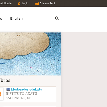
sibilidade
Login
Crie um Perfil
Termo
es
English
bros
Moderador edukatu
INSTITUTO AKATU
SAO PAULO, SP