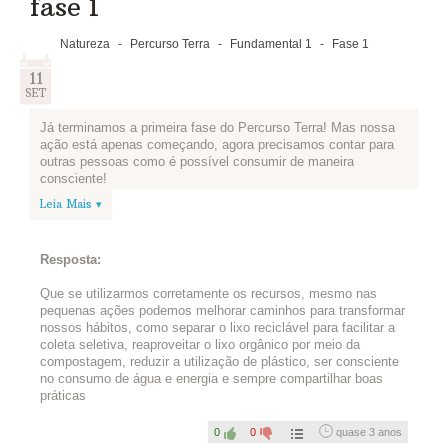
fase 1
Natureza
-
Percurso Terra
-
Fundamental 1
-
Fase 1
11
SET
Já terminamos a primeira fase do Percurso Terra! Mas nossa
ação está apenas começando, agora precisamos contar para
outras pessoas como é possível consumir de maneira
consciente!
Leia Mais ▾
Então, que tal nos ajudar a melhorar os percursos do Edukatu?
Escreva abaixo o que mais gostou de aprender sobre o uso
consciente dos recursos naturais e o que podemos melhorar.
Resposta:
Que se utilizarmos corretamente os recursos, mesmo nas
pequenas ações podemos melhorar caminhos para transformar
nossos hábitos, como separar o lixo reciclável para facilitar a
coleta seletiva, reaproveitar o lixo orgânico por meio da
compostagem, reduzir a utilização de plástico, ser consciente
no consumo de água e energia e sempre compartilhar boas
práticas
0
0
quase 3 anos