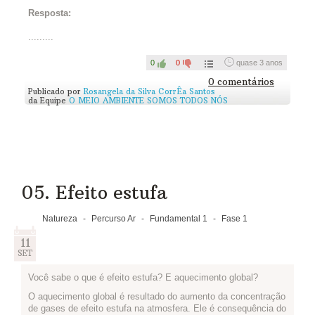
mudando o jeito que você olha para as coisas. Às vezes pela
Resposta:
pressa ou falta de atenção perdemos coisas incríveis que
estão a nossa volta!
.........
Ao longo do caminho, utilize seu Diário de Pedestre, que pode
ser uma página do seu caderno ou um bloquinho de folhas que
0
0
quase 3 anos
você aproveitou para não desperdiçar papel. Nele anote o que
0 comentários
você conseguiu perceber de diferente, inclusive as coisas que
Publicado por
Rosangela da Silva CorrÊa Santos
são novas para você.
da Equipe
O MEIO AMBIENTE SOMOS TODOS NÓS
Você também pode fotografar ou, se for possível, filmar sua
exploração! Conheça aqui o projeto da
UNESCO
que fotografou
a forma como alunos vão para a escola em vários lugares do
mundo e os desafios que precisam enfrentar.
Compartilhe algo que você anotou em seu diário, publicando
pelo espaço disponível abaixo:
05. Efeito estufa
Natureza
-
Percurso Ar
-
Fundamental 1
-
Fase 1
11
SET
Você sabe o que é efeito estufa? E aquecimento global?
O aquecimento global é resultado do aumento da concentração
de gases de efeito estufa na atmosfera. Ele é consequência do