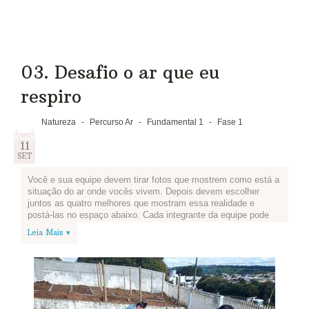
03. Desafio o ar que eu
respiro
Natureza
-
Percurso Ar
-
Fundamental 1
-
Fase 1
11
SET
Você e sua equipe devem tirar fotos que mostrem como está a
situação do ar onde vocês vivem. Depois devem escolher
juntos as quatro melhores que mostram essa realidade e
postá-las no espaço abaixo. Cada integrante da equipe pode
postar uma foto.
Leia Mais ▾
Se sua cidade tem áreas poluídas e outras onde o ar tem
melhor qualidade, mostre essas diferenças!
Se não for possível tirar fotos, vale desenhar!