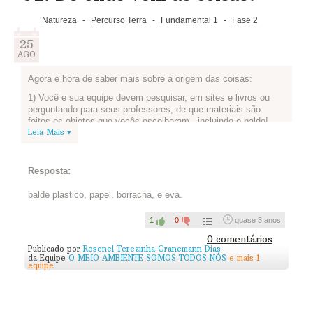
Natureza
-
Percurso Terra
-
Fundamental 1
-
Fase 2
25
AGO
Agora é hora de saber mais sobre a origem das coisas:
1) Você e sua equipe devem pesquisar, em sites e livros ou
perguntando para seus professores, de que materiais são
feitos os objetos que vocês escolheram - incluindo o balde!
Leia Mais ▾
2) Depois de pesquisar, façam uma lista dos recursos naturais
presentes nesses materiais ou objetos que vocês escolheram.
3) Já fizeram a lista? Então publiquem aqui:
Resposta:
balde plastico, papel. borracha, e eva.
1
0
quase 3 anos
0 comentários
Publicado por
Rosenel Terezinha Granemann Dias
da Equipe
O MEIO AMBIENTE SOMOS TODOS NÓS
e mais 1
equipe