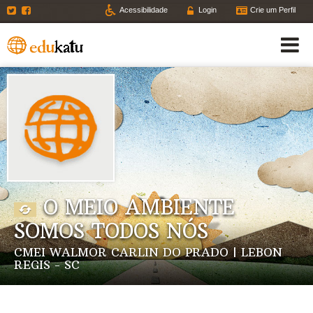
Twitter
Facebook
Acessibilidade
Login
Crie um Perfil
O MEIO AMBIENTE
SOMOS TODOS NÓS
CMEI WALMOR CARLIN DO PRADO | LEBON
REGIS - SC