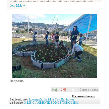
modo de produção e do estilo de vida da sociedade de hoje.
Leia Mais ▾
Cada produto que consumimos tem uma história, que começa
na extração de matérias-primas, passa pela produção e
transporte e termina no descarte. Em todas essas etapas,
ocorrem emissões de gases de efeito estufa. Nossas escolhas
de consumo têm, portanto, impacto direto no aquecimento
global.
Pequenas mudanças de hábito podem contribuir muito no
combate às mudanças climáticas.
Veja cinco atitudes que você pode ter para diminuir suas
emissões de gases de efeito estufa.
Depois faça um desenho no computador ou em papel para
ilustrar uma das cinco atitudes que você aprendeu, e publique
pelo campo abaixo.
Resposta:
0
0
quase 3 anos
0 comentários
Publicado por
Rosangela da Silva CorrÊa Santos
da Equipe
O MEIO AMBIENTE SOMOS TODOS NÓS