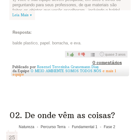
perguntando para seus professores, de que materiais são
feitos os objetos que vocês escolheram - incluindo o balde!
Leia Mais ▾
2) Depois de pesquisar, façam uma lista dos recursos naturais
presentes nesses materiais ou objetos que vocês escolheram.
3) Já fizeram a lista? Então publiquem aqui:
Resposta:
balde plastico, papel. borracha, e eva.
1
0
quase 3 anos
0 comentários
Publicado por
Rosenel Terezinha Granemann Dias
da Equipe
O MEIO AMBIENTE SOMOS TODOS NÓS
e mais 1
equipe
02. De onde vêm as coisas?
Natureza
-
Percurso Terra
-
Fundamental 1
-
Fase 2
25