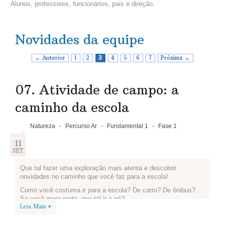
Alunos, professores, funcionários, pais e direção.
Novidades da equipe
← Anterior
1
2
3
4
5
6
7
Próxima →
07. Atividade de campo: a
caminho da escola
Natureza
-
Percurso Ar
-
Fundamental 1
-
Fase 1
11
SET
Que tal fazer uma exploração mais atenta e descobrir
novidades no caminho que você faz para a escola!
Como você costuma ir para a escola? De carro? De ônibus?
Se você mora perto, que tal ir a pé?
Leia Mais ▾
O desafio é tentar fazer o caminho para a escola prestando
bastante atenção no meio de transporte que você utiliza e