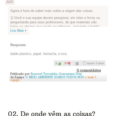
AGO
Agora é hora de saber mais sobre a origem das coisas:
1) Você e sua equipe devem pesquisar, em sites e livros ou
perguntando para seus professores, de que materiais são
feitos os objetos que vocês escolheram - incluindo o balde!
Leia Mais ▾
2) Depois de pesquisar, façam uma lista dos recursos naturais
presentes nesses materiais ou objetos que vocês escolheram.
3) Já fizeram a lista? Então publiquem aqui:
Resposta:
balde plastico, papel. borracha, e eva.
1
0
quase 3 anos
0 comentários
Publicado por
Rosenel Terezinha Granemann Dias
da Equipe
O MEIO AMBIENTE SOMOS TODOS NÓS
e mais 1
equipe
02. De onde vêm as coisas?