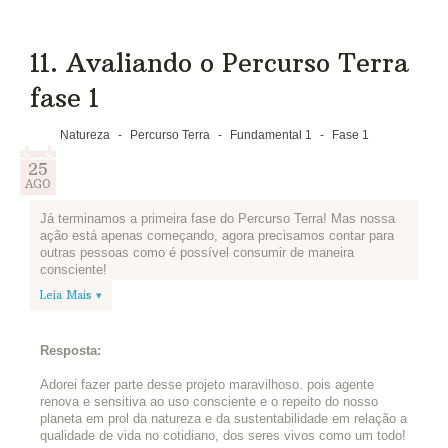
11. Avaliando o Percurso Terra
fase 1
Natureza
-
Percurso Terra
-
Fundamental 1
-
Fase 1
25
AGO
Já terminamos a primeira fase do Percurso Terra! Mas nossa
ação está apenas começando, agora precisamos contar para
outras pessoas como é possível consumir de maneira
consciente!
Leia Mais ▾
Então, que tal nos ajudar a melhorar os percursos do Edukatu?
Escreva abaixo o que mais gostou de aprender sobre o uso
consciente dos recursos naturais e o que podemos melhorar.
Resposta:
Adorei fazer parte desse projeto maravilhoso. pois agente
renova e sensitiva ao uso consciente e o repeito do nosso
planeta em prol da natureza e da sustentabilidade em relação a
qualidade de vida no cotidiano, dos seres vivos como um todo!