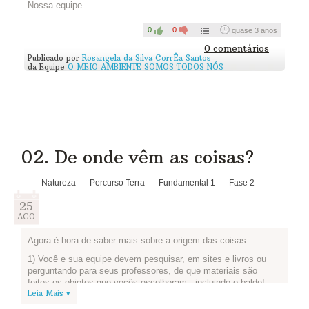
Vocês podem contar como é o
Nossa equipe
Ciclo de Vida
de algum
produto, utilizando cartazes, fazendo uma peça de teatro, ou
até um vídeo. Você vai encontrar um material bem legal no
0
0
quase 3 anos
livro
O pensamento do ciclo de vida
0 comentários
Publicado por
Rosangela da Silva CorrÊa Santos
Os grupos podem fazer maquetes sobre a destinação correta
da Equipe
O MEIO AMBIENTE SOMOS TODOS NÓS
do lixo, separação de materiais recicláveis. E tudo mais que
quiserem compartilhar do que aprenderam.
Vale a pena conversar com colegas - outros alunos,
professores, diretor, bibliotecário da escola - para organizar
esse evento. Quanto mais gente estiver na brincadeira, maior
será a diversão e maior será o número de cidadãos
conscientes!
02. De onde vêm as coisas?
Vamos fazer a feira de ciências? Poste
Natureza
-
Percurso Terra
-
Fundamental 1
-
Fase 2
abaixo as ideias de sua equipe e o que já
planejaram.
25
AGO
Assista...
Agora é hora de saber mais sobre a origem das coisas:
1) Você e sua equipe devem pesquisar, em sites e livros ou
perguntando para seus professores, de que materiais são
feitos os objetos que vocês escolheram - incluindo o balde!
Leia Mais ▾
2) Depois de pesquisar, façam uma lista dos recursos naturais