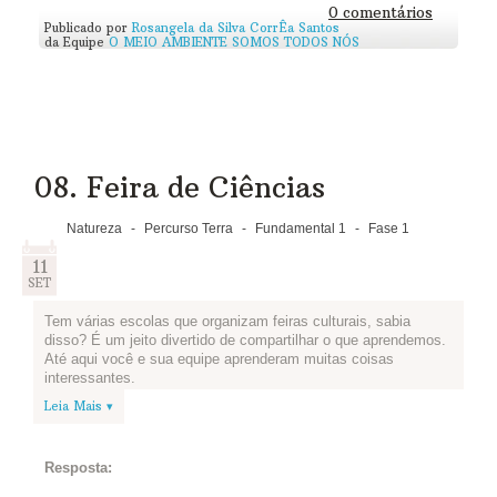
0 comentários
Publicado por
Rosangela da Silva CorrÊa Santos
da Equipe
O MEIO AMBIENTE SOMOS TODOS NÓS
08. Feira de Ciências
Natureza
-
Percurso Terra
-
Fundamental 1
-
Fase 1
11
SET
Tem várias escolas que organizam feiras culturais, sabia
disso? É um jeito divertido de compartilhar o que aprendemos.
Até aqui você e sua equipe aprenderam muitas coisas
interessantes.
Leia Mais ▾
Desafio em grupo!
Que tal fazer uma reunião com sua equipe e escolher alguns
assuntos para compartilhar com a escola? Veja com seu
Resposta:
professor se é possível fazer uma feira de ciências na escola!