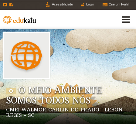
Twitter
Facebook
Acessibilidade
Login
Crie um Perfil
O MEIO AMBIENTE
SOMOS TODOS NÓS
CMEI WALMOR CARLIN DO PRADO | LEBON
REGIS - SC