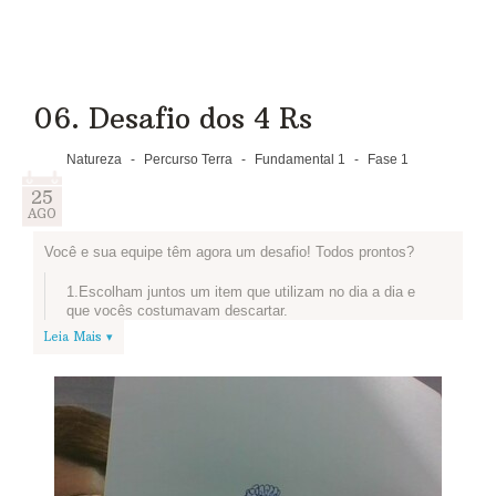
06. Desafio dos 4 Rs
Natureza
-
Percurso Terra
-
Fundamental 1
-
Fase 1
25
AGO
Você e sua equipe têm agora um desafio! Todos prontos?
1.Escolham juntos um item que utilizam no dia a dia e
que vocês costumavam descartar.
Leia Mais ▾
2.Pausa! Vamos conhecer o projeto que os alunos e
professores da EE Luiza Nunes Bezerra criaram para
reutilizar o que antes ia para o lixo? As ideias dessa
turma são super legais e podem inspirar a sua equipe:
Artistas do Plástico
3.Depois de navegar é hora de voltar ao nosso desafio!
O primeiro passo é pensar de que forma sua equipe
pode reutilizar o item que escolheram.