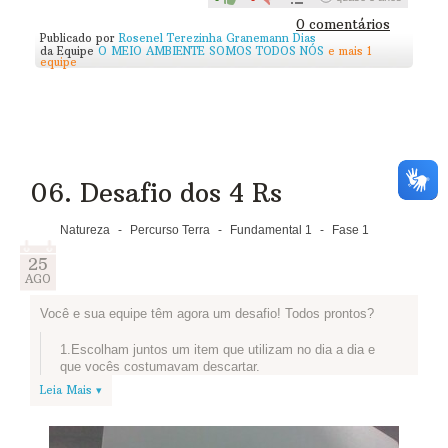
0 comentários
Publicado por
Rosenel Terezinha Granemann Dias
da Equipe
O MEIO AMBIENTE SOMOS TODOS NÓS
e mais 1
equipe
06. Desafio dos 4 Rs
Natureza
-
Percurso Terra
-
Fundamental 1
-
Fase 1
25
AGO
Você e sua equipe têm agora um desafio! Todos prontos?
1.Escolham juntos um item que utilizam no dia a dia e
que vocês costumavam descartar.
Leia Mais ▾
2.Pausa! Vamos conhecer o projeto que os alunos e
professores da EE Luiza Nunes Bezerra criaram para
reutilizar o que antes ia para o lixo? As ideias dessa
turma são super legais e podem inspirar a sua equipe: