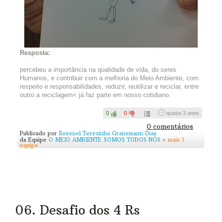
para que ele serve.
5.Publiquem a foto e a explicação nos campos abaixo.
Esse conteúdo irá automaticamente para a seção de
Novidades da Equipe, em sua página inicial, e para o
Blog do Circuito, com o título
Desafio dos 4 Rs
.
Capriche!
Resposta:
Se não for possível criar, vale desenhar!
percebeu a importância na qualidade de vida, do seres
Humanos, e contribuir com a melhoria do Meio Ambiente, com
A ideia pode inspirar muitas pessoas! Você pode seguir em
respeito e responsabilidades, reduzir, reutilizar e reciclar, entre
frente, mas para finalizar o Percurso Terra precisará ter feito o
outro a reciclagem< já faz parte em nosso cotidiano.
post! Não esqueça =)
0
0
quase 3 anos
0 comentários
Publicado por
Rosenel Terezinha Granemann Dias
da Equipe
O MEIO AMBIENTE SOMOS TODOS NÓS
e mais 1
equipe
06. Desafio dos 4 Rs