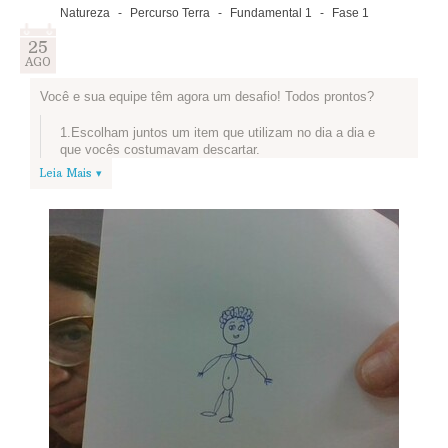
Natureza
-
Percurso Terra
-
Fundamental 1
-
Fase 1
25
AGO
Você e sua equipe têm agora um desafio! Todos prontos?
1.Escolham juntos um item que utilizam no dia a dia e
que vocês costumavam descartar.
Leia Mais ▾
2.Pausa! Vamos conhecer o projeto que os alunos e
professores da EE Luiza Nunes Bezerra criaram para
reutilizar o que antes ia para o lixo? As ideias dessa
turma são super legais e podem inspirar a sua equipe:
Artistas do Plástico
3.Depois de navegar é hora de voltar ao nosso desafio!
O primeiro passo é pensar de que forma sua equipe
pode reutilizar o item que escolheram.
4.Mãos à obra! Transformem o item escolhido para que
seja reutilizado e tirem uma foto, explicando a ideia de
vocês. Se tiverem criado um novo produto, expliquem
para que ele serve.
5.Publiquem a foto e a explicação nos campos abaixo.
Esse conteúdo irá automaticamente para a seção de
Novidades da Equipe, em sua página inicial, e para o