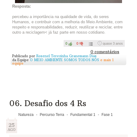
Capriche!
Resposta:
Se não for possível criar, vale desenhar!
percebeu a importância na qualidade de vida, do seres
Humanos, e contribuir com a melhoria do Meio Ambiente, com
A ideia pode inspirar muitas pessoas! Você pode seguir em
respeito e responsabilidades, reduzir, reutilizar e reciclar, entre
frente, mas para finalizar o Percurso Terra precisará ter feito o
outro a reciclagem< já faz parte em nosso cotidiano.
post! Não esqueça =)
0
0
quase 3 anos
0 comentários
Publicado por
Rosenel Terezinha Granemann Dias
da Equipe
O MEIO AMBIENTE SOMOS TODOS NÓS
e mais 1
equipe
06. Desafio dos 4 Rs
Natureza
-
Percurso Terra
-
Fundamental 1
-
Fase 1
25
AGO