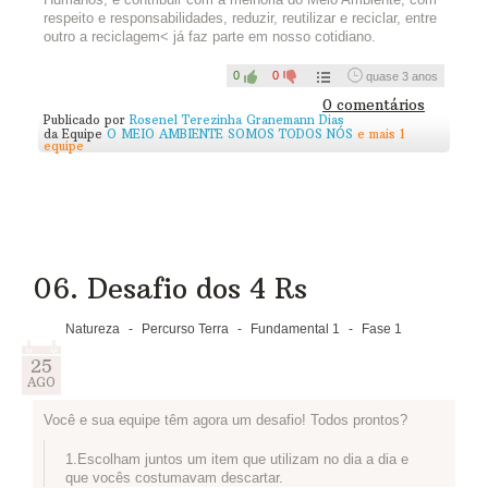
A ideia pode inspirar muitas pessoas! Você pode seguir em
respeito e responsabilidades, reduzir, reutilizar e reciclar, entre
frente, mas para finalizar o Percurso Terra precisará ter feito o
outro a reciclagem< já faz parte em nosso cotidiano.
post! Não esqueça =)
0
0
quase 3 anos
0 comentários
Publicado por
Rosenel Terezinha Granemann Dias
da Equipe
O MEIO AMBIENTE SOMOS TODOS NÓS
e mais 1
equipe
06. Desafio dos 4 Rs
Natureza
-
Percurso Terra
-
Fundamental 1
-
Fase 1
25
AGO
Você e sua equipe têm agora um desafio! Todos prontos?
1.Escolham juntos um item que utilizam no dia a dia e
que vocês costumavam descartar.