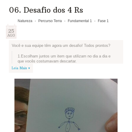
06. Desafio dos 4 Rs
Natureza
-
Percurso Terra
-
Fundamental 1
-
Fase 1
25
AGO
Você e sua equipe têm agora um desafio! Todos prontos?
1.Escolham juntos um item que utilizam no dia a dia e
que vocês costumavam descartar.
Leia Mais ▾
2.Pausa! Vamos conhecer o projeto que os alunos e
professores da EE Luiza Nunes Bezerra criaram para
reutilizar o que antes ia para o lixo? As ideias dessa
turma são super legais e podem inspirar a sua equipe:
Artistas do Plástico
3.Depois de navegar é hora de voltar ao nosso desafio!
O primeiro passo é pensar de que forma sua equipe
pode reutilizar o item que escolheram.
4.Mãos à obra! Transformem o item escolhido para que
seja reutilizado e tirem uma foto, explicando a ideia de
vocês. Se tiverem criado um novo produto, expliquem
para que ele serve.