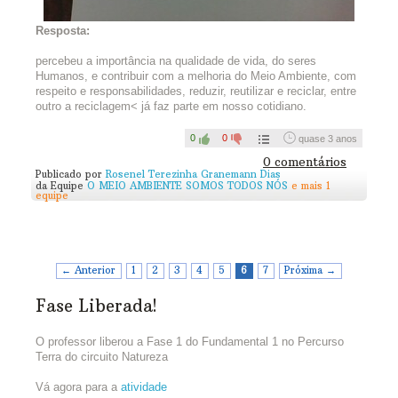
Blog do Circuito, com o título
Desafio dos 4 Rs
.
Capriche!
Resposta:
Se não for possível criar, vale desenhar!
percebeu a importância na qualidade de vida, do seres
Humanos, e contribuir com a melhoria do Meio Ambiente, com
A ideia pode inspirar muitas pessoas! Você pode seguir em
respeito e responsabilidades, reduzir, reutilizar e reciclar, entre
frente, mas para finalizar o Percurso Terra precisará ter feito o
outro a reciclagem< já faz parte em nosso cotidiano.
post! Não esqueça =)
0
0
quase 3 anos
0 comentários
Publicado por
Rosenel Terezinha Granemann Dias
da Equipe
O MEIO AMBIENTE SOMOS TODOS NÓS
e mais 1
equipe
← Anterior
1
2
3
4
5
6
7
Próxima →
Fase Liberada!
O professor liberou a Fase 1 do Fundamental 1 no Percurso
Terra do circuito Natureza
Vá agora para a
atividade