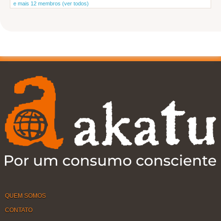
e mais 12 membros (ver todos)
QUEM SOMOS
CONTATO