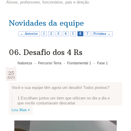
Alunos, professores, funcionários, pais e direção.
Novidades da equipe
← Anterior
1
2
3
4
5
6
7
Próxima →
06. Desafio dos 4 Rs
Natureza
-
Percurso Terra
-
Fundamental 1
-
Fase 1
25
AGO
Você e sua equipe têm agora um desafio! Todos prontos?
1.Escolham juntos um item que utilizam no dia a dia e
que vocês costumavam descartar.
Leia Mais ▾
2.Pausa! Vamos conhecer o projeto que os alunos e
professores da EE Luiza Nunes Bezerra criaram para
reutilizar o que antes ia para o lixo? As ideias dessa
turma são super legais e podem inspirar a sua equipe:
Artistas do Plástico