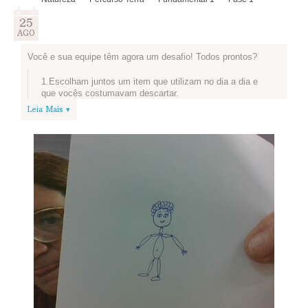
25
AGO
Você e sua equipe têm agora um desafio! Todos prontos?
1.Escolham juntos um item que utilizam no dia a dia e
que vocês costumavam descartar.
Leia Mais ▾
2.Pausa! Vamos conhecer o projeto que os alunos e
professores da EE Luiza Nunes Bezerra criaram para
reutilizar o que antes ia para o lixo? As ideias dessa
turma são super legais e podem inspirar a sua equipe:
Artistas do Plástico
3.Depois de navegar é hora de voltar ao nosso desafio!
O primeiro passo é pensar de que forma sua equipe
pode reutilizar o item que escolheram.
4.Mãos à obra! Transformem o item escolhido para que
seja reutilizado e tirem uma foto, explicando a ideia de
vocês. Se tiverem criado um novo produto, expliquem
para que ele serve.
5.Publiquem a foto e a explicação nos campos abaixo.
Esse conteúdo irá automaticamente para a seção de
Novidades da Equipe, em sua página inicial, e para o
Blog do Circuito, com o título
Desafio dos 4 Rs
.