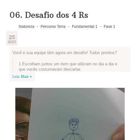
06. Desafio dos 4 Rs
Natureza
-
Percurso Terra
-
Fundamental 1
-
Fase 1
25
AGO
Você e sua equipe têm agora um desafio! Todos prontos?
1.Escolham juntos um item que utilizam no dia a dia e
que vocês costumavam descartar.
Leia Mais ▾
2.Pausa! Vamos conhecer o projeto que os alunos e
professores da EE Luiza Nunes Bezerra criaram para
reutilizar o que antes ia para o lixo? As ideias dessa
turma são super legais e podem inspirar a sua equipe:
Artistas do Plástico
3.Depois de navegar é hora de voltar ao nosso desafio!
O primeiro passo é pensar de que forma sua equipe
pode reutilizar o item que escolheram.
4.Mãos à obra! Transformem o item escolhido para que
seja reutilizado e tirem uma foto, explicando a ideia de
vocês. Se tiverem criado um novo produto, expliquem