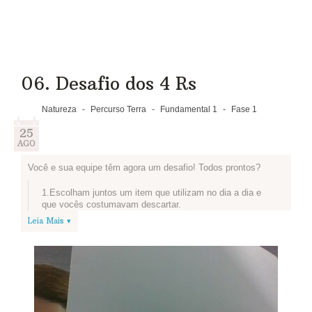
06. Desafio dos 4 Rs
Natureza
-
Percurso Terra
-
Fundamental 1
-
Fase 1
25
AGO
Você e sua equipe têm agora um desafio! Todos prontos?
1.Escolham juntos um item que utilizam no dia a dia e
que vocês costumavam descartar.
Leia Mais ▾
2.Pausa! Vamos conhecer o projeto que os alunos e
professores da EE Luiza Nunes Bezerra criaram para
reutilizar o que antes ia para o lixo? As ideias dessa
turma são super legais e podem inspirar a sua equipe:
Artistas do Plástico
3.Depois de navegar é hora de voltar ao nosso desafio!
O primeiro passo é pensar de que forma sua equipe