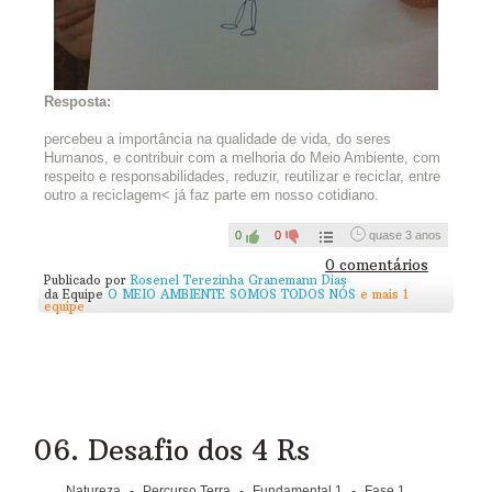
5.Publiquem a foto e a explicação nos campos abaixo.
Esse conteúdo irá automaticamente para a seção de
Novidades da Equipe, em sua página inicial, e para o
Blog do Circuito, com o título
Desafio dos 4 Rs
.
Capriche!
Resposta:
Se não for possível criar, vale desenhar!
percebeu a importância na qualidade de vida, do seres
Humanos, e contribuir com a melhoria do Meio Ambiente, com
A ideia pode inspirar muitas pessoas! Você pode seguir em
respeito e responsabilidades, reduzir, reutilizar e reciclar, entre
frente, mas para finalizar o Percurso Terra precisará ter feito o
outro a reciclagem< já faz parte em nosso cotidiano.
post! Não esqueça =)
0
0
quase 3 anos
0 comentários
Publicado por
Rosenel Terezinha Granemann Dias
da Equipe
O MEIO AMBIENTE SOMOS TODOS NÓS
e mais 1
equipe
06. Desafio dos 4 Rs
Natureza
-
Percurso Terra
-
Fundamental 1
-
Fase 1