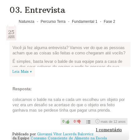
03. Entrevista
Natureza
-
Percurso Terra
-
Fundamental 1
-
Fase 2
25
ABR
Você já fez alguma entrevista? Vamos ver do que as pessoas
acham que as coisas são feitas e como chegaram até vocês?
É simples, basta levar o balde de sua equipe para a casa de
um dos seus colegas de equipe e pedir às pessoas da sua
Leia Mais ▾
família para escolher um dos objetos e contar para você do
que ele é feito.
Registre as respostas: vale gravar um vídeo ou fazer um texto
Resposta:
e tirar fotos. As respostas podem te surpreender!
Compartilhe conosco sua(s) entrevista(s) publicando no
colocamos o balde na sala e cada um escolheu um objeto por
YouTube e colando o link abaixo(se for vídeo) ou postando
vez era um desafio se acertase do que o objeto era feito
abaixo (se for texto e fotos):
ganhava mas se perdese tinha que pagar uma prenda.
0
0
mais de 12 anos
1 comentário
Publicado por
Giovanni Vitor Lacerda Balcevicz
da Equipe
Consumo Consciente de Alimento na Escola