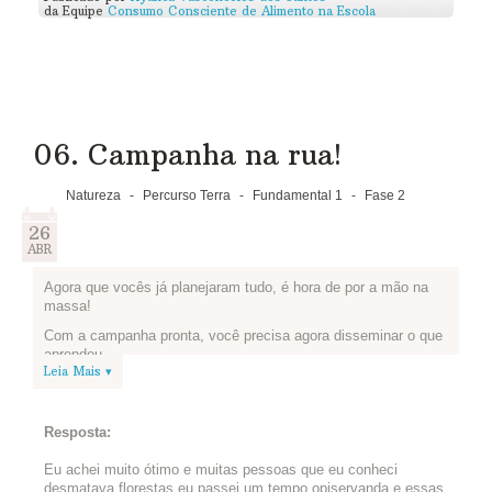
da Equipe
Consumo Consciente de Alimento na Escola
06. Campanha na rua!
Natureza
-
Percurso Terra
-
Fundamental 1
-
Fase 2
26
ABR
Agora que vocês já planejaram tudo, é hora de por a mão na
massa!
Com a campanha pronta, você precisa agora disseminar o que
aprendeu.
Leia Mais ▾
Poste abaixo uma foto que demonstre como sua equipe
executou a campanha, ou o link para um vídeo de vocês em
ação. Se quiser, poste também um texto contando pra gente o
Resposta:
que achou de fazer uma campanha.
Eu achei muito ótimo e muitas pessoas que eu conheci
desmatava florestas eu passei um tempo opiservanda e essas