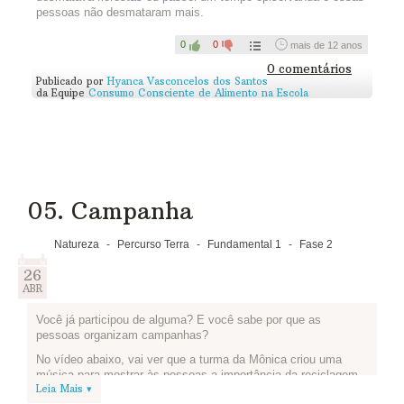
pessoas não desmataram mais.
0
0
mais de 12 anos
0 comentários
Publicado por
Hyanca Vasconcelos dos Santos
da Equipe
Consumo Consciente de Alimento na Escola
05. Campanha
Natureza
-
Percurso Terra
-
Fundamental 1
-
Fase 2
26
ABR
Você já participou de alguma? E você sabe por que as
pessoas organizam campanhas?
No vídeo abaixo, vai ver que a turma da Mônica criou uma
música para mostrar às pessoas a importância da reciclagem.
Leia Mais ▾
Então é isso! As pessoas fazem campanhas quando querem