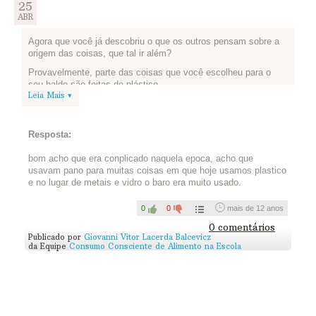
25
ABR
Agora que você já descobriu o que os outros pensam sobre a
origem das coisas, que tal ir além?
Provavelmente, parte das coisas que você escolheu para o
seu balde são feitas de plástico.
Leia Mais ▾
Mas nem sempre foi assim: o plástico como conhecemos hoje
tem menos de um século. O que nos leva à pergunta dessa
atividade: Se essas coisas não fossem de plástico, como
Resposta:
seriam? Os produtos seriam mais pesados? Como a gente
embalaria as coisas e carregaria líquidos, por exemplo?
bom acho que era conplicado naquela epoca, acho que
Assista ao vídeo abaixo para entender melhor. Vale também
usavam pano para muitas coisas em que hoje usamos plastico
pesquisar, usar sua criatividade e responder em texto ou em
e no lugar de metais e vidro o baro era muito usado.
desenho, como você preferir. Publique sua resposta abaixo:
0
0
mais de 12 anos
Assista...
0 comentários
Publicado por
Giovanni Vitor Lacerda Balcevicz
da Equipe
Consumo Consciente de Alimento na Escola