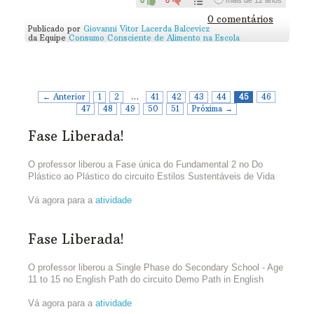
0
0
mais de 12 anos
0 comentários
Publicado por
Giovanni Vitor Lacerda Balcevicz
da Equipe
Consumo Consciente de Alimento na Escola
← Anterior
1
2
…
41
42
43
44
45
46
47
48
49
50
51
Próxima →
Fase Liberada!
O professor liberou a Fase única do Fundamental 2 no Do
Plástico ao Plástico do circuito Estilos Sustentáveis de Vida
Vá agora para a
atividade
Fase Liberada!
O professor liberou a Single Phase do Secondary School - Age
11 to 15 no English Path do circuito Demo Path in English
Vá agora para a
atividade