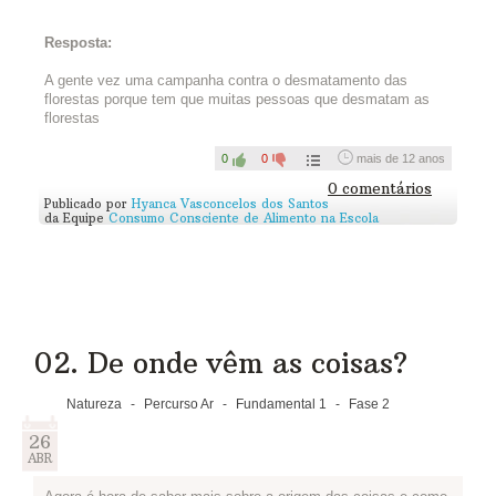
defender ou apoiar algo!
Que tal liderar uma campanha para que mais pessoas adotem
Resposta:
os
4 Rs
, que você viu na primeira fase desse percurso?
Pense como você acha que conseguirá chamar a atenção das
A gente vez uma campanha contra o desmatamento das
pessoas para o que está defendendo. E planeje essas
florestas porque tem que muitas pessoas que desmatam as
atividades, dividindo as tarefas entre todos os participantes da
florestas
equipe.
0
0
mais de 12 anos
Escreva abaixo: O que vocês estão preparando? Como estão
organizando tudo? Quais resultados esperam alcançar?
0 comentários
Publicado por
Hyanca Vasconcelos dos Santos
Você e sua equipe podem contar pra gente o que planejam
da Equipe
Consumo Consciente de Alimento na Escola
com um texto, um vídeo, uma música, uma imagem, ou
mesmo uma história em quadrinhos! Poste abaixo:
Assista...
02. De onde vêm as coisas?
Natureza
-
Percurso Ar
-
Fundamental 1
-
Fase 2
26
ABR