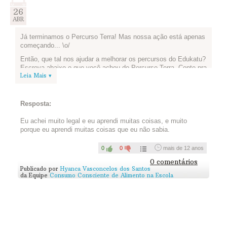
26
ABR
Já terminamos o Percurso Terra! Mas nossa ação está apenas
começando... \o/
Então, que tal nos ajudar a melhorar os percursos do Edukatu?
Escreva abaixo o que você achou do Percurso Terra. Conte pra
Leia Mais ▾
gente o que você aprendeu, o que gostou mais e o que
podemos melhorar para os próximos percursos. Vamos lá?
Resposta:
Eu achei muito legal e eu aprendi muitas coisas, e muito
porque eu aprendi muitas coisas que eu não sabia.
0
0
mais de 12 anos
0 comentários
Publicado por
Hyanca Vasconcelos dos Santos
da Equipe
Consumo Consciente de Alimento na Escola