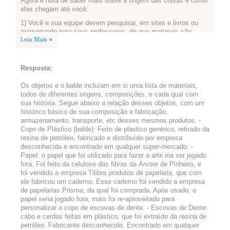
Agora é hora de saber mais sobre a origem das coisas e como
elas chegam até você:
1) Você e sua equipe devem pesquisar, em sites e livros ou
perguntando para seus professores, de que materiais são
Leia Mais ▾
feitos os objetos que vocês escolheram - incluindo o balde!
2) Depois de pesquisar, façam uma lista dos recursos naturais
presentes nesses materiais ou objetos que vocês escolheram
Resposta:
e de como esses produtos chegaram do local em que foram
produzidos até você.
Os objetos e o balde incluíam em si uma lista de materiais,
3) Já fizeram a lista? Então publiquem aqui:
todos de diferentes origens, composições, e cada qual com
sua história. Segue abaixo a relação desses objetos, com um
histórico básico de sua composição e fabricação,
armazenamento, transporte, etc desses mesmos produtos. -
Copo de Plástico (balde): Feito de plastico genérico, retirado da
resina de petróleo, fabricado e distribuído por empresa
desconhecida e encontrado em qualquer super-mercado. -
Papel: o papel que foi utilizado para fazer a arte iria ser jogado
fora. Foi feito da celulose das fibras da Árvore de Pinheiro, e
foi vendido a empresa Tilibra produtos de papelaria, que com
ele fabricou um caderno. Esse caderno foi vendido a empresa
de papelarias Prisma, da qual foi comprada. Após usado, o
papel seria jogado fora, mais foi re-aproveitado para
personalizar o copo de escovas de dente. - Escovas de Dente:
cabo e cerdas feitas em plástico, que foi extraído da resina de
petróleo. Fabricante desconhecido. Encontrado em qualquer