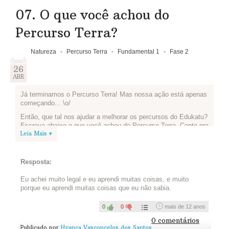
07. O que você achou do
Percurso Terra?
Natureza
-
Percurso Terra
-
Fundamental 1
-
Fase 2
26
ABR
Já terminamos o Percurso Terra! Mas nossa ação está apenas
começando... \o/
Então, que tal nos ajudar a melhorar os percursos do Edukatu?
Escreva abaixo o que você achou do Percurso Terra. Conte pra
Leia Mais ▾
gente o que você aprendeu, o que gostou mais e o que
podemos melhorar para os próximos percursos. Vamos lá?
Resposta:
Eu achei muito legal e eu aprendi muitas coisas, e muito
porque eu aprendi muitas coisas que eu não sabia.
0
0
mais de 12 anos
0 comentários
Publicado por
Hyanca Vasconcelos dos Santos