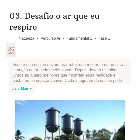
03. Desafio o ar que eu
respiro
Natureza
-
Percurso Ar
-
Fundamental 1
-
Fase 1
26
ABR
Você e sua equipe devem tirar fotos que mostrem como está a
situação do ar onde vocês vivem. Depois devem escolher
juntos as quatro melhores que mostram essa realidade e
postá-las no espaço abaixo. Cada integrante da equipe pode
postar uma foto.
Leia Mais ▾
Se sua cidade tem áreas poluídas e outras onde o ar tem
melhor qualidade, mostre essas diferenças!
Se não for possível tirar fotos, vale desenhar!