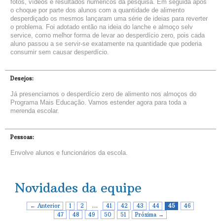
fotos, vídeos e resultados numéricos da pesquisa. Em seguida após
o choque por parte dos alunos com a quantidade de alimento
desperdiçado os mesmos lançaram uma série de ideias para reverter
o problema. Foi adotado então na ideia do lanche e almoço selv
service, como melhor forma de levar ao desperdício zero, pois cada
aluno passou a se servir-se exatamente na quantidade que poderia
consumir sem causar desperdício.
Desejos:
Já presenciamos o desperdício zero de alimento nos almoços do
Programa Mais Educação. Vamos estender agora para toda a
merenda escolar.
Pessoas:
Envolve alunos e funcionários da escola.
Novidades da equipe
← Anterior
1
2
…
41
42
43
44
45
46
47
48
49
50
51
Próxima →