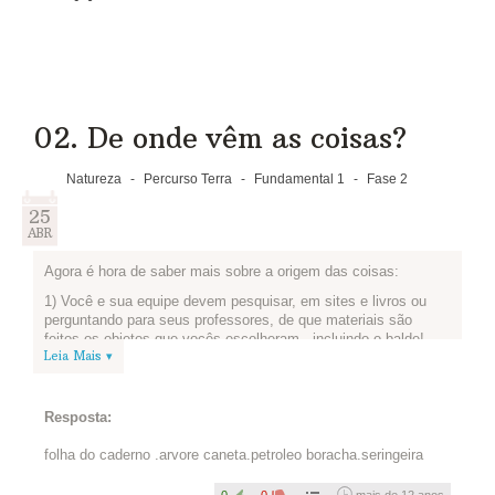
02. De onde vêm as coisas?
Natureza
-
Percurso Terra
-
Fundamental 1
-
Fase 2
25
ABR
Agora é hora de saber mais sobre a origem das coisas:
1) Você e sua equipe devem pesquisar, em sites e livros ou
perguntando para seus professores, de que materiais são
feitos os objetos que vocês escolheram - incluindo o balde!
Leia Mais ▾
2) Depois de pesquisar, façam uma lista dos recursos naturais
presentes nesses materiais ou objetos que vocês escolheram.
3) Já fizeram a lista? Então publiquem aqui:
Resposta:
folha do caderno .arvore caneta.petroleo boracha.seringeira