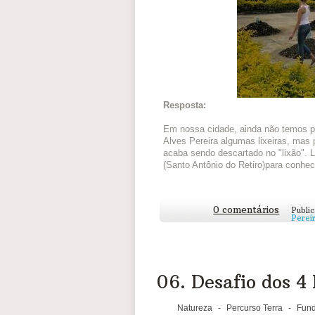
Resposta:
Em nossa cidade, ainda não temos po
Alves Pereira algumas lixeiras, mas 
acaba sendo descartado no "lixão". 
(Santo Antônio do Retiro)para conhe
0 comentários
Publi
Perei
06. Desafio dos 4
Natureza
-
Percurso Terra
-
Fund