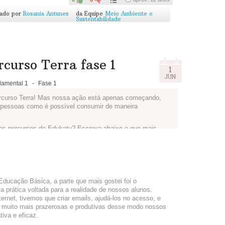
cado por
Rosania Antunes
da Equipe
Meio Ambiente e
Sustentabilidade
rcurso Terra fase 1
1
JUN
amental 1
-
Fase 1
ercurso Terra! Mas nossa ação está apenas começando,
s pessoas como é possível consumir de maneira
r os percursos do Edukatu? Escreva abaixo o que mais
ciente dos recursos naturais e o que podemos melhorar.
ducação Básica, a parte que mais gostei foi o
a prática voltada para a realidade de nossos alunos.
ernet, tivemos que criar emails, ajudá-los no acesso, e
s muito mais prazerosas e produtivas desse modo nossos
tiva e eficaz.