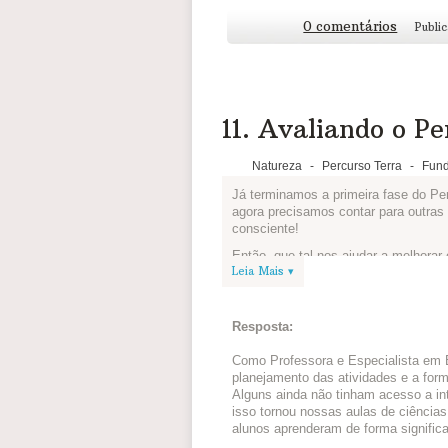
0 comentários
Publi
11. Avaliando o Pe
Natureza
-
Percurso Terra
-
Fund
Já terminamos a primeira fase do P
agora precisamos contar para outra
consciente!
Então, que tal nos ajudar a melhora
Leia Mais ▾
gostou de aprender sobre o uso cons
Resposta:
Como Professora e Especialista em E
planejamento das atividades e a form
Alguns ainda não tinham acesso a int
isso tornou nossas aulas de ciência
alunos aprenderam de forma significa