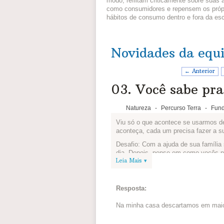
modo, reflitam criticamente sobre suas 
como consumidores e repensem os próp
hábitos de consumo dentro e fora da esc
Novidades da equ
← Anterior
03. Você sabe pra 
Natureza
-
Percurso Terra
-
Fund
Viu só o que acontece se usarmos d
aconteça, cada um precisa fazer a s
Desafio: Com a ajuda de sua família
dia. Depois, pense em como vocês po
Leia Mais ▾
Converse com todos, juntos vocês po
Agora conte pra gente o que vocês p
lixo:
Resposta:
Na minha casa descartamos em maior