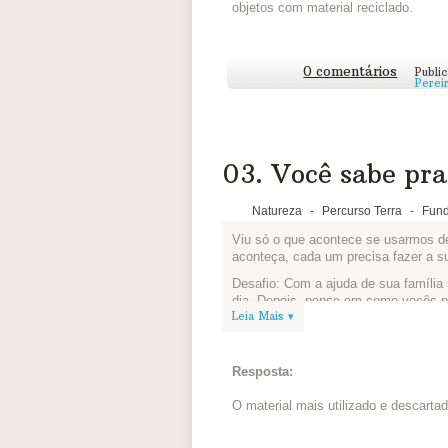
objetos com material reciclado.
0 comentários
Publi
Perei
03. Você sabe pra 
Natureza
-
Percurso Terra
-
Fund
Viu só o que acontece se usarmos d
aconteça, cada um precisa fazer a s
Desafio: Com a ajuda de sua família
dia. Depois, pense em como vocês po
Leia Mais ▾
Converse com todos, juntos vocês po
Agora conte pra gente o que vocês p
lixo:
Resposta:
O material mais utilizado e descarta