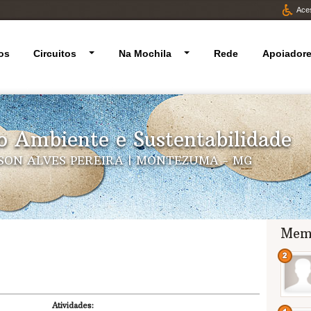
Aces
os
Circuitos
Na Mochila
Rede
Apoiador
o Ambiente e Sustentabilidade
SON ALVES PEREIRA | MONTEZUMA - MG
Mem
Atividades: