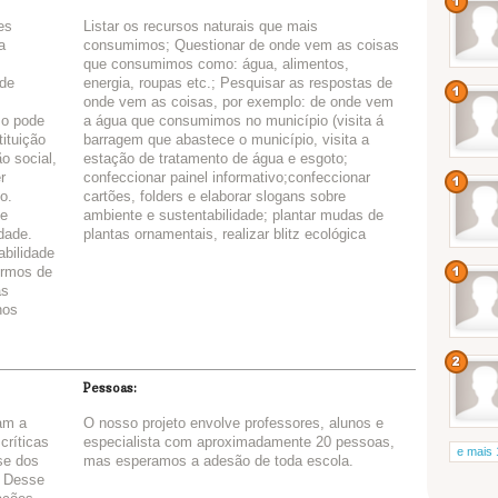
es
Listar os recursos naturais que mais
a
consumimos; Questionar de onde vem as coisas
que consumimos como: água, alimentos,
 de
energia, roupas etc.; Pesquisar as respostas de
onde vem as coisas, por exemplo: de onde vem
o pode
a água que consumimos no município (visita á
tituição
barragem que abastece o município, visita a
o social,
estação de tratamento de água e esgoto;
r
confeccionar painel informativo;confeccionar
o.
cartões, folders e elaborar slogans sobre
 e
ambiente e sustentabilidade; plantar mudas de
dade.
plantas ornamentais, realizar blitz ecológica
abilidade
ermos de
as
nos
Pessoas:
am a
O nosso projeto envolve professores, alunos e
críticas
especialista com aproximadamente 20 pessoas,
e mais 
se dos
mas esperamos a adesão de toda escola.
. Desse