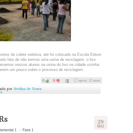
ntos de colete seletiva, até foi colocado na Escola Edson
pelo fato de não termos uma usina de reciclagem, o lixo
Levamos nossos alunos na usina do lixo na cidade vizinha
cerem um pouco sobre o processo de reciclagem.
0
0
aprox. 12 anos
cado por
Avelina de Sousa
ra
 Rs
29
MAI
amental 1
-
Fase 1