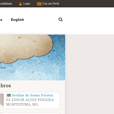
sibilidade
Login
Crie um Perfil
Termo
es
English
bros
Avelina de Sousa Pereira
EE EDSON ALVES PEREIRA
MONTEZUMA, MG