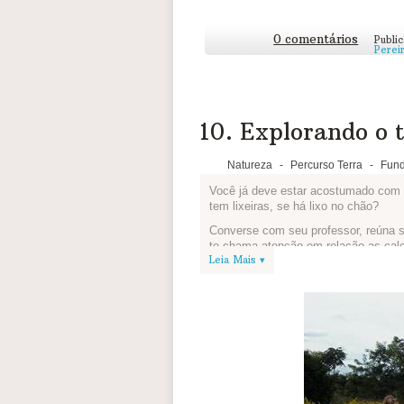
0 comentários
Publi
Perei
10. Explorando o t
Natureza
-
Percurso Terra
-
Fund
Você já deve estar acostumado com s
tem lixeiras, se há lixo no chão?
Converse com seu professor, reúna su
te chama atenção em relação as cal
Leia Mais ▾
pessoas costumam colocar o lixo no 
Depois da investigação concluída, 
estão os bairros das escolas de todo