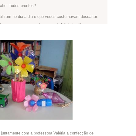
afio! Todos prontos?
ilizam no dia a dia e que vocês costumavam descartar.
to que os alunos e professores da EE Luiza Nunes
que antes ia para o lixo? As ideias dessa turma são
ua equipe:
Artistas do Plástico
ltar ao nosso desafio! O primeiro passo é pensar de que
o item que escolheram.
 escolhido para que seja reutilizado e tirem uma foto,
tiverem criado um novo produto, expliquem para que ele
o nos campos abaixo. Esse conteúdo irá
Novidades da Equipe, em sua página inicial, e para o
afio dos 4 Rs
. Capriche!
har!
! Você pode seguir em frente, mas para finalizar o Percurso
 esqueça =)
, juntamente com a professora Valéria a confecção de