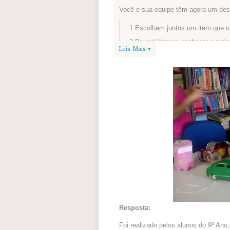
Você e sua equipe têm agora um des
1.Escolham juntos um item que ut
2.Pausa! Vamos conhecer o proje
Leia Mais ▾
Bezerra criaram para reutilizar o 
super legais e podem inspirar a s
3.Depois de navegar é hora de vo
forma sua equipe pode reutilizar 
4.Mãos à obra! Transformem o item
explicando a ideia de vocês. Se 
serve.
5.Publiquem a foto e a explicaçã
automaticamente para a seção de 
Blog do Circuito, com o título
Des
Se não for possível criar, vale desen
A ideia pode inspirar muitas pessoas
Terra precisará ter feito o post! Não
Resposta:
Foi realizado pelos alunos do 9º Ano