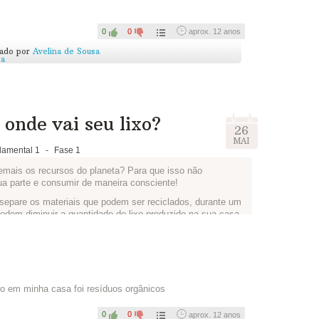
0
0
aprox. 12 anos
cado por
Avelina de Sousa
ra
onde vai seu lixo?
26
MAI
amental 1
-
Fase 1
emais os recursos do planeta? Para que isso não
ua parte e consumir de maneira consciente!
 separe os materiais que podem ser reciclados, durante um
dem diminuir a quantidade de lixo produzido na sua casa.
dem ter ótimas ideias.
ensaram e como irão fazer para reduzir a quantidade de
do em minha casa foi resíduos orgânicos
0
0
aprox. 12 anos