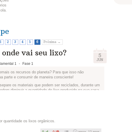
ações
rios
ola.
ipe
1
2
3
4
5
6
Próxima →
onde vai seu lixo?
5
JUN
amental 1
-
Fase 1
emais os recursos do planeta? Para que isso não
ua parte e consumir de maneira consciente!
 separe os materiais que podem ser reciclados, durante um
dem diminuir a quantidade de lixo produzido na sua casa.
dem ter ótimas ideias.
ensaram e como irão fazer para reduzir a quantidade de
 quantidade os lixos orgânicos.
0
0
aprox. 12 anos