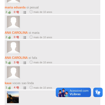
maria eduarda
oi pesual
2
0
mais de 10 anos
ANA CAROLINA
oi maria
2
0
mais de 10 anos
ANA CAROLINA
ei fafa
5
3
mais de 10 anos
kaue
voces sao linda
1
4
mais de 10 anos