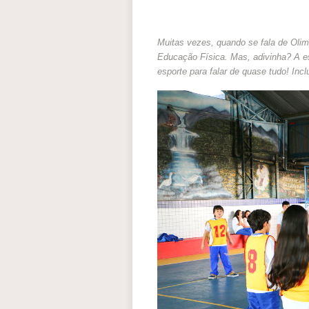
Muitas vezes, quando se fala de Olim
Educação Física. Mas, adivinha? A esc
esporte para falar de quase tudo! Inc