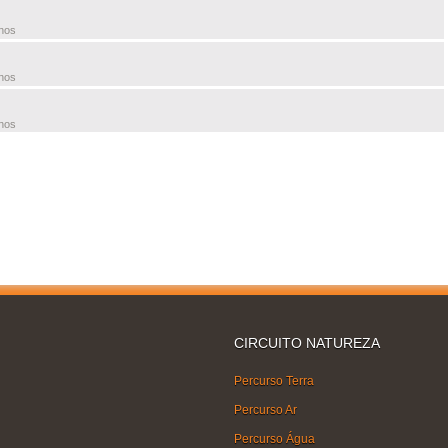
nos
nos
nos
CIRCUITO NATUREZA
Percurso Terra
Percurso Ar
Percurso Água