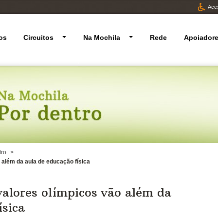
Aces
os
Circuitos
Na Mochila
Rede
Apoiador
tro
>
 além da aula de educação física
valores olímpicos vão além da
ísica