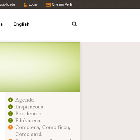
sibilidade
Login
Crie um Perfil
Termo
es
English
Agenda
Inspirações
Por dentro
Edukateca
Como era, Como ficou,
Como será