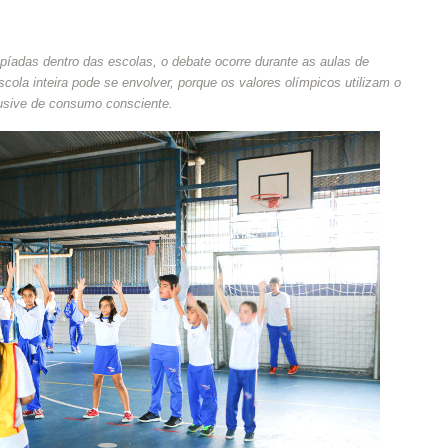
píadas dentro das escolas, o debate ocorre durante as aulas de
ola inteira pode se envolver, porque os valores olímpicos utilizam o
lusive de consumo consciente.