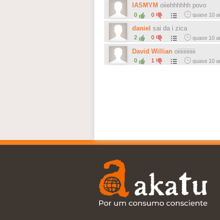
IASMYM
oiiehhhhhh povo
0
0
quase 10 a
daniel
sai da i zica
2
0
quase 10 a
David Willian
oiiiiiiiiiiii
0
1
quase 10 a