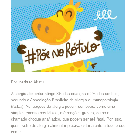
Por Instituto Akatu
A alergia alimentar atinge 8% das crianças e 2% dos adultos,
segundo a Associação Brasileira de Alergia e Imunopatologia
(Asbai). As reações de alergia podem ser leves, como uma
simples coceira nos lábios, até reações graves, como o
chamado choque anafilático, que podem ser até fatal. Por isso,
quem sofre de alergia alimentar precisa estar atento a tudo o que
come.