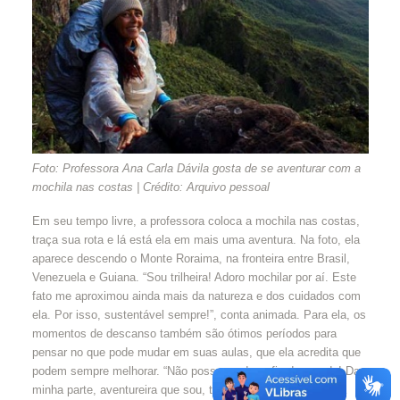
Foto: Professora Ana Carla Dávila gosta de se aventurar com a
mochila nas costas | Crédito: Arquivo pessoal
Em seu tempo livre, a professora coloca a mochila nas costas,
traça sua rota e lá está ela em mais uma aventura. Na foto, ela
aparece descendo o Monte Roraima, na fronteira entre Brasil,
Venezuela e Guiana. “Sou trilheira! Adoro mochilar por aí. Este
fato me aproximou ainda mais da natureza e dos cuidados com
ela. Por isso, sustentável sempre!”, conta animada. Para ela, os
momentos de descanso também são ótimos períodos para
pensar no que pode mudar em suas aulas, que ela acredita que
podem sempre melhorar. “Não posso perder o fio da meada! Da
minha parte, aventureira que sou, trilheira que leva lixinho na