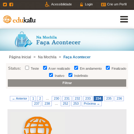
Twitter
Facebook
Acessibilidade
Login
Crie um Perfil
Página Inicial
>
Na Mochila
>
Faça Acontecer
Status:
Teste
A ser realizado
Em andamento
Finalizado
Inativo
Indefinido
← Anterior
1
2
…
230
231
232
233
234
235
236
237
238
…
252
253
Próxima →