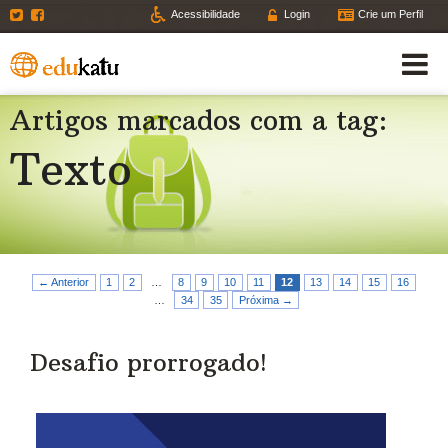
Twitter
Facebook
Acessibilidade
Login
Crie um Perfil
Artigos marcados com a tag:
Texto
← Anterior
1
2
…
8
9
10
11
12
13
14
15
16
…
34
35
Próxima →
Desafio prorrogado!