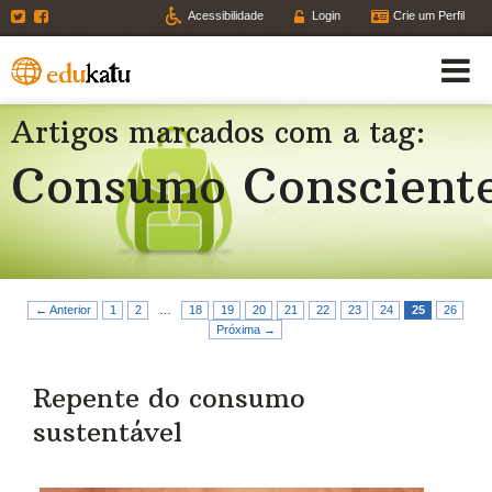
Twitter
Facebook
Acessibilidade
Login
Crie um Perfil
Artigos marcados com a tag:
Consumo Conscient
← Anterior
1
2
…
18
19
20
21
22
23
24
25
26
Próxima →
Repente do consumo
sustentável