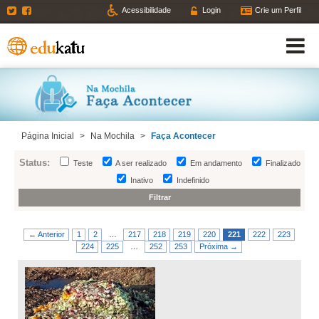
Twitter
Facebook
Acessibilidade
Login
Crie um Perfil
Página Inicial
>
Na Mochila
>
Faça Acontecer
Status:
Teste
A ser realizado
Em andamento
Finalizado
Inativo
Indefinido
← Anterior
1
2
…
217
218
219
220
221
222
223
224
225
…
252
253
Próxima →