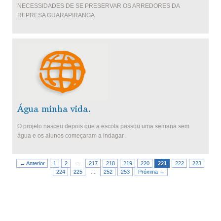
NECESSIDADES DE SE PRESERVAR OS ARREDORES DA
REPRESA GUARAPIRANGA
Água minha vida.
O projeto nasceu depois que a escola passou uma semana sem
água e os alunos começaram a indagar .
← Anterior
1
2
…
217
218
219
220
221
222
223
224
225
…
252
253
Próxima →